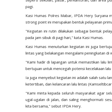
pagi.
Kasi Humas Polres Mabar, IPDA Hery Suryana m
strong point ini merupakan bentuk pelayanan prim
"Kegiatan ini rutin dilakukan sebagai bentuk pe
pada jam sibuk di pagi hari," kata Kasi Humas.
BERANDA
Kasi Humas menuturkan kegiatan ini juga bertuj
lintas yang belakangan mengalami peningkatan di 
"Kami hadir di lapangan untuk memastikan lalu li
bertujuan untuk mencegah potensi kecelakaan lalu li
Ia juga menyebut kegiatan ini adalah salah satu 
ketertiban, dan kelancaran lalu lintas (Kamseltibc
ngkatan Akpol
Surat Telegram Rotasi Pati Polri
"Kami minta kepada seluruh masyarakat agar sela
si
Komjen Agus Andrianto...
ugal-ugalan di jalan, dan saling menghormati s
kita bersama," sebut IPDA Hery.
u 25, 2021
1278
Humas Polres Manggarai Barat
Jun 26, 2023
10