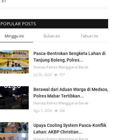
31
POPULAR POSTS
Minggu ini
Bulan ini
Tahun ini
Pasca-Bentrokan Sengketa Lahan di
Tanjung Boleng, Polres...
Humas Polres Manggarai Barat
Jul 30, 2026
707
Berawal dari Aduan Warga di Medsos,
Polres Mabar Tertibkan...
Humas Polres Manggarai Barat
Agu 1, 2026
668
Upaya Cooling System Pasca-Konflik
Lahan: AKBP Christian...
Humas Polres Manggarai Barat