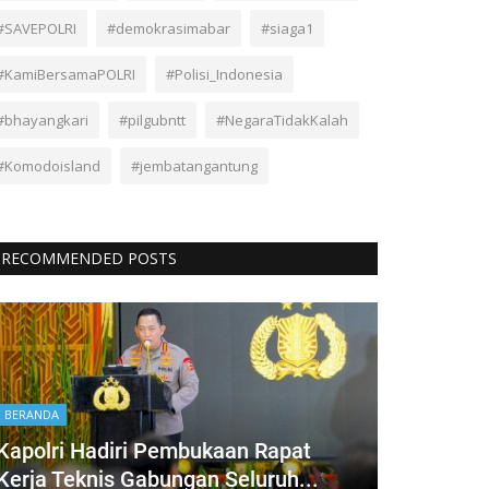
#SAVEPOLRI
#demokrasimabar
#siaga1
#KamiBersamaPOLRI
#Polisi_Indonesia
#bhayangkari
#pilgubntt
#NegaraTidakKalah
#Komodoisland
#jembatangantung
RECOMMENDED POSTS
BERANDA
Kapolri Hadiri Pembukaan Rapat
Kerja Teknis Gabungan Seluruh...