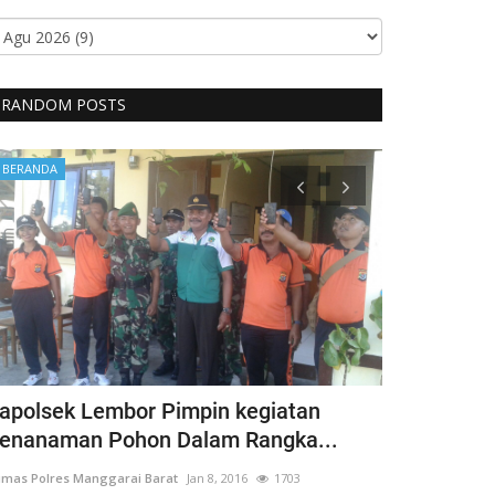
RANDOM POSTS
BERANDA
BERANDA
apolsek Lembor Pimpin kegiatan
Bentuk Kep
enanaman Pohon Dalam Rangka...
Penyandang 
mas Polres Manggarai Barat
Jan 8, 2016
1703
Humas Polres Man