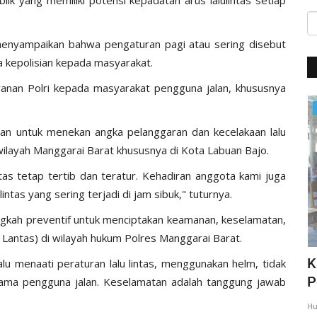
enyampaikan bahwa pengaturan pagi atau sering disebut
a kepolisian kepada masyarakat.
layanan Polri kepada masyarakat pengguna jalan, khususnya
Giat Ops
uan untuk menekan angka pelanggaran dan kecelakaan lalu
wilayah Manggarai Barat khususnya di Kota Labuan Bajo.
ntas tetap tertib dan teratur. Kehadiran anggota kami juga
ntas yang sering terjadi di jam sibuk," tuturnya.
langkah preventif untuk menciptakan keamanan, keselamatan,
ar Lantas) di wilayah hukum Polres Manggarai Barat.
,
Giat Quick Wins Polri, Polres Mabar
K
lu menaati peraturan lalu lintas, menggunakan helm, tidak
sambagi warga pesisir
P
esama pengguna jalan. Keselamatan adalah tanggung jawab
35
Humas Polres Manggarai Barat
Mar 10, 2018
2275
Hu