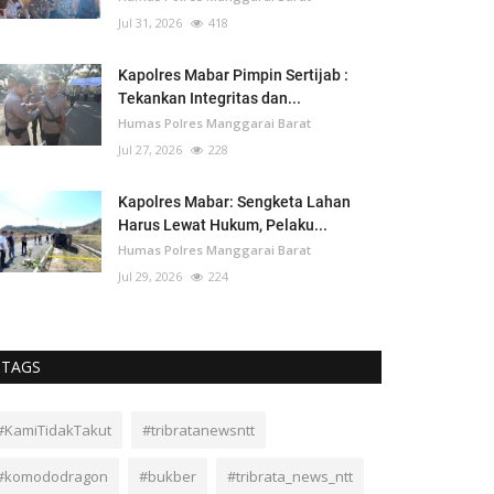
Jul 31, 2026
418
Kapolres Mabar Pimpin Sertijab :
Tekankan Integritas dan...
Humas Polres Manggarai Barat
Jul 27, 2026
228
Kapolres Mabar: Sengketa Lahan
Harus Lewat Hukum, Pelaku...
Humas Polres Manggarai Barat
Jul 29, 2026
224
TAGS
#KamiTidakTakut
#tribratanewsntt
#komododragon
#bukber
#tribrata_news_ntt