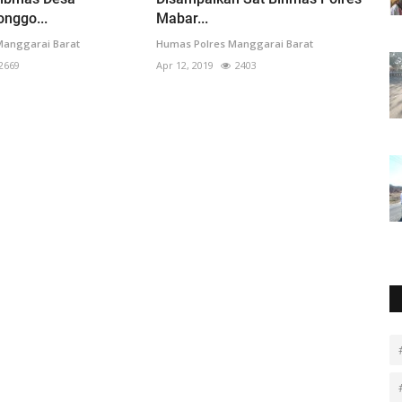
nggo...
Mabar...
Manggarai Barat
Humas Polres Manggarai Barat
2669
Apr 12, 2019
2403