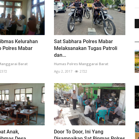
ibmas Kelurahan
Sat Sabhara Polres Mabar
o Polres Mabar
Melaksanakan Tugas Patroli
dan...
Manggarai Barat
Humas Polres Manggarai Barat
2372
Agu 2, 2017
2722
bat Anak,
Door To Door, Ini Yang
ibmas Desa
Disampaikan Sat Binmas Polres