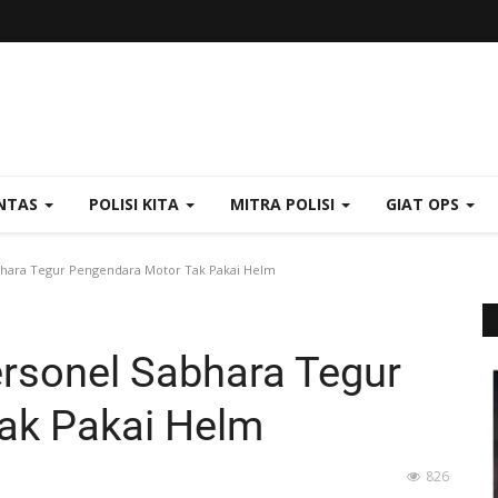
NTAS
POLISI KITA
MITRA POLISI
GIAT OPS
bhara Tegur Pengendara Motor Tak Pakai Helm
ersonel Sabhara Tegur
ak Pakai Helm
826