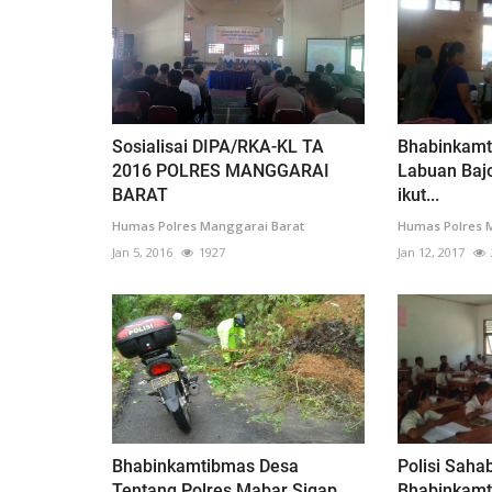
Sosialisai DIPA/RKA-KL TA
Bhabinkamt
2016 POLRES MANGGARAI
Labuan Baj
BARAT
ikut...
Humas Polres Manggarai Barat
Humas Polres 
Jan 5, 2016
1927
Jan 12, 2017
Bhabinkamtibmas Desa
Polisi Saha
Tentang Polres Mabar Sigap
Bhabinkamt