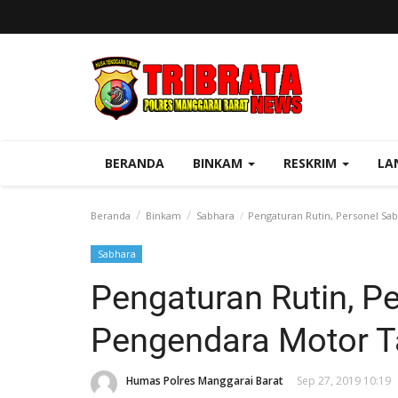
BERANDA
BINKAM
RESKRIM
LA
Beranda
Binkam
Sabhara
Pengaturan Rutin, Personel Sa
Sabhara
Pengaturan Rutin, P
Pengendara Motor T
Humas Polres Manggarai Barat
Sep 27, 2019 10:19