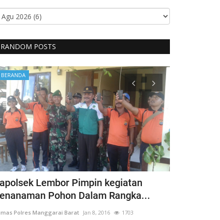
RANDOM POSTS
BERANDA
BERANDA
apolsek Lembor Pimpin kegiatan
Bentuk Kep
enanaman Pohon Dalam Rangka...
Penyandang 
mas Polres Manggarai Barat
Jan 8, 2016
1703
Humas Polres Man