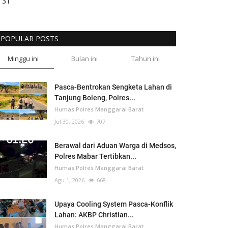
31
POPULAR POSTS
Minggu ini
Bulan ini
Tahun ini
Pasca-Bentrokan Sengketa Lahan di
Tanjung Boleng, Polres...
Humas Polres Manggarai Barat
Jul 30, 2026
707
Berawal dari Aduan Warga di Medsos,
Polres Mabar Tertibkan...
Humas Polres Manggarai Barat
Agu 1, 2026
668
Upaya Cooling System Pasca-Konflik
Lahan: AKBP Christian...
Humas Polres Manggarai Barat