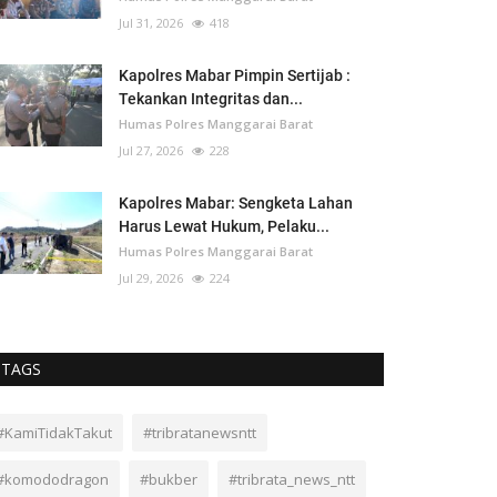
Jul 31, 2026
418
Kapolres Mabar Pimpin Sertijab :
Tekankan Integritas dan...
Humas Polres Manggarai Barat
Jul 27, 2026
228
Kapolres Mabar: Sengketa Lahan
Harus Lewat Hukum, Pelaku...
Humas Polres Manggarai Barat
Jul 29, 2026
224
TAGS
#KamiTidakTakut
#tribratanewsntt
#komododragon
#bukber
#tribrata_news_ntt