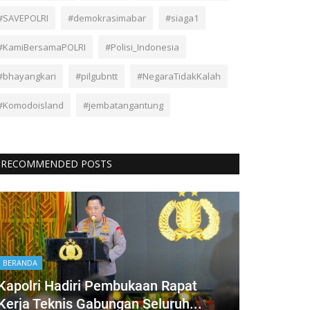
#SAVEPOLRI
#demokrasimabar
#siaga1
#KamiBersamaPOLRI
#Polisi_Indonesia
#bhayangkari
#pilgubntt
#NegaraTidakKalah
#Komodoisland
#jembatangantung
RECOMMENDED POSTS
BERANDA
Kapolri Hadiri Pembukaan Rapat
Kerja Teknis Gabungan Seluruh...