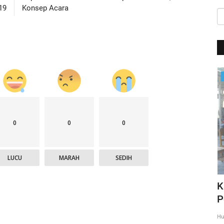
19
Konsep Acara
Giat Ops
0
0
0
LUCU
MARAH
SEDIH
,
Giat Quick Wins Polri, Polres Mabar
K
sambagi warga pesisir
P
35
Humas Polres Manggarai Barat
Mar 10, 2018
2275
Hu