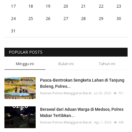
17
18
19
20
21
22
23
24
25
26
27
28
29
30
31
POPULAR POSTS
Minggu ini
Bulan ini
Tahun ini
Pasca-Bentrokan Sengketa Lahan di Tanjung
Boleng, Polres...
Humas Polres Manggarai Barat
Jul 30, 2026
707
Berawal dari Aduan Warga di Medsos, Polres
Mabar Tertibkan...
Humas Polres Manggarai Barat
Agu 1, 2026
668