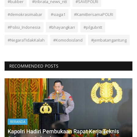
#bukber
#tribrata_news_ntt
#SAVEPOLRI
#demokrasimabar
#siaga1
#KamiBersamaPOLRI
#Polisi_Indonesia
#bhayangkari
#pilgubntt
#NegaraTidakKalah
#Komodoisland
#jembatangantung
RECOMMENDED POSTS
BERANDA
Kapolri Hadiri Pembukaan Rapat Kerja Teknis