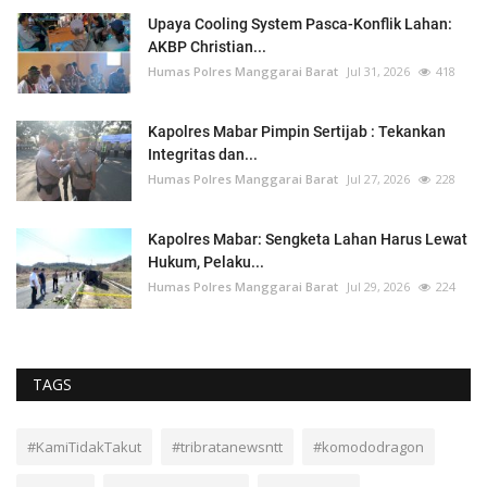
Upaya Cooling System Pasca-Konflik Lahan:
AKBP Christian...
Humas Polres Manggarai Barat
Jul 31, 2026
418
Kapolres Mabar Pimpin Sertijab : Tekankan
Integritas dan...
Humas Polres Manggarai Barat
Jul 27, 2026
228
Kapolres Mabar: Sengketa Lahan Harus Lewat
Hukum, Pelaku...
Humas Polres Manggarai Barat
Jul 29, 2026
224
TAGS
#KamiTidakTakut
#tribratanewsntt
#komododragon