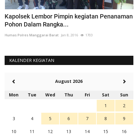
Kapolsek Lembor Pimpin kegiatan Penanaman
B
Pohon Dalam Rangka...
D
Humas Polres Manggarai Barat
Jan 8, 2016
1703
Hu
KALENDER KEGIATAN
August 2026
Mon
Tue
Wed
Thu
Fri
Sat
Sun
1
2
3
4
5
6
7
8
9
10
11
12
13
14
15
16