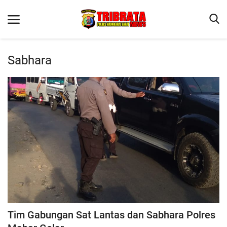
Sabhara
Beranda
Binkam
Terms & Conditions
Reskrim
Lantas
Polisi Kita
Mitra Polisi
Giat Ops
Tim Gabungan Sat Lantas dan Sabhara Polres