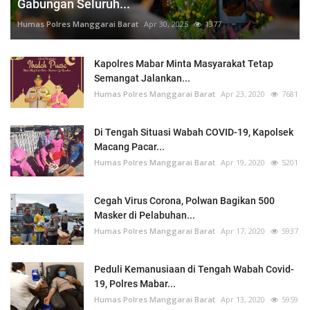
Gabungan Seluruh...
Humas Polres Manggarai Barat
Apr 30, 2025
1377
Kapolres Mabar Minta Masyarakat Tetap
Semangat Jalankan...
Humas Polres Manggarai Barat
Apr 23, 2020
7681
Di Tengah Situasi Wabah COVID-19, Kapolsek
Macang Pacar...
Humas Polres Manggarai Barat
Apr 19, 2020
5201
Cegah Virus Corona, Polwan Bagikan 500
Masker di Pelabuhan...
Humas Polres Manggarai Barat
Apr 17, 2020
5937
Peduli Kemanusiaan di Tengah Wabah Covid-
19, Polres Mabar...
Humas Polres Manggarai Barat
Apr 13, 2020
5959