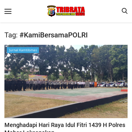
Tag:
#KamiBersamaPOLRI
Beranda
Jurnal Kamtibmas
Binkam
Terms & Conditions
Reskrim
Lantas
Polisi Kita
Mitra Polisi
Giat Ops
Menghadapi Hari Raya Idul Fitri 1439 H Polres