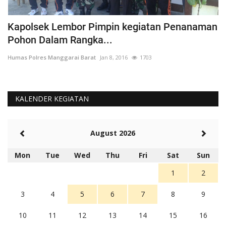
Kapolsek Lembor Pimpin kegiatan Penanaman
B
Pohon Dalam Rangka...
D
Humas Polres Manggarai Barat
Jan 8, 2016
1703
Hu
KALENDER KEGIATAN
August 2026
Mon
Tue
Wed
Thu
Fri
Sat
Sun
1
2
3
4
5
6
7
8
9
10
11
12
13
14
15
16