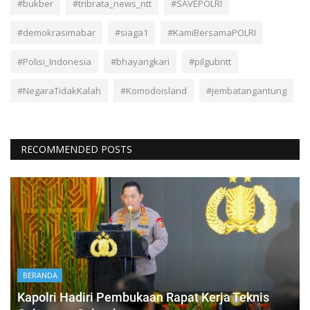
#bukber
#tribrata_news_ntt
#SAVEPOLRI
#demokrasimabar
#siaga1
#KamiBersamaPOLRI
#Polisi_Indonesia
#bhayangkari
#pilgubntt
#NegaraTidakKalah
#Komodoisland
#jembatangantung
RECOMMENDED POSTS
BERANDA
Kapolri Hadiri Pembukaan Rapat Kerja Teknis