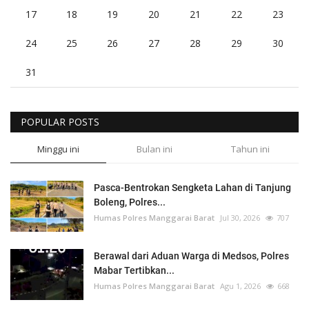
17
18
19
20
21
22
23
24
25
26
27
28
29
30
31
POPULAR POSTS
Minggu ini
Bulan ini
Tahun ini
Pasca-Bentrokan Sengketa Lahan di Tanjung
Boleng, Polres...
Humas Polres Manggarai Barat
Jul 30, 2026
707
Berawal dari Aduan Warga di Medsos, Polres
Mabar Tertibkan...
Humas Polres Manggarai Barat
Agu 1, 2026
668