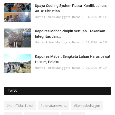
Upaya Cooling System Pasca-Konflik Lahan:
AKBP Christian...
Humas Polres Manggarai Barat
Jul 31, 2026
418
Kapolres Mabar Pimpin Sertijab : Tekankan
Integritas dan...
Humas Polres Manggarai Barat
Jul 27, 2026
228
Kapolres Mabar: Sengketa Lahan Harus Lewat
Hukum, Pelaku...
Humas Polres Manggarai Barat
Jul 29, 2026
224
TAGS
#KamiTidakTakut
#tribratanewsntt
#komododragon