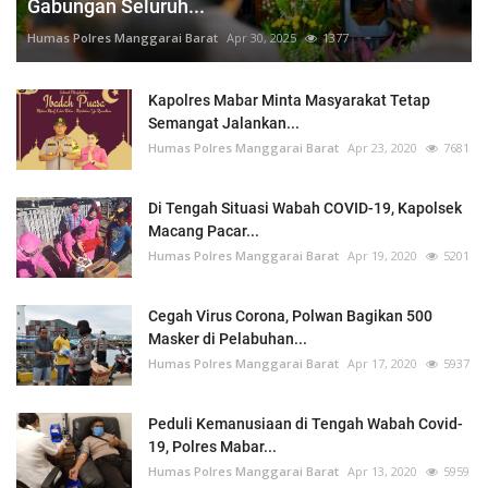
Gabungan Seluruh...
Humas Polres Manggarai Barat
Apr 30, 2025
1377
Kapolres Mabar Minta Masyarakat Tetap
Semangat Jalankan...
Humas Polres Manggarai Barat
Apr 23, 2020
7681
Di Tengah Situasi Wabah COVID-19, Kapolsek
Macang Pacar...
Humas Polres Manggarai Barat
Apr 19, 2020
5201
Cegah Virus Corona, Polwan Bagikan 500
Masker di Pelabuhan...
Humas Polres Manggarai Barat
Apr 17, 2020
5937
Peduli Kemanusiaan di Tengah Wabah Covid-
19, Polres Mabar...
Humas Polres Manggarai Barat
Apr 13, 2020
5959