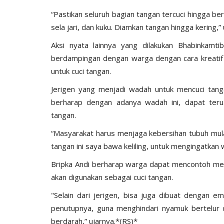
“Pastikan seluruh bagian tangan tercuci hingga b
sela jari, dan kuku. Diamkan tangan hingga kering
Aksi nyata lainnya yang dilakukan Bhabinkamti
berdampingan dengan warga dengan cara kreatif
untuk cuci tangan.
BERANDA
Jerigen yang menjadi wadah untuk mencuci tang
berharap dengan adanya wadah ini, dapat ter
tangan.
“Masyarakat harus menjaga kebersihan tubuh mula
tangan ini saya bawa keliling, untuk mengingatkan
Bripka Andi berharap warga dapat mencontoh me
akan digunakan sebagai cuci tangan.
ngkatan Akpol
Surat Telegram Rotasi Pati Polri
"Selain dari jerigen, bisa juga dibuat dengan e
si
Komjen Agus Andrianto...
penutupnya, guna menghindari nyamuk bertelur
u 25, 2021
1278
Humas Polres Manggarai Barat
Jun 26, 2023
10
berdarah,” ujarnya.*(RS)*