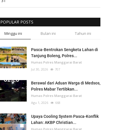
31
POPULAR POSTS
Minggu ini
Bulan ini
Tahun ini
Pasca-Bentrokan Sengketa Lahan di
Tanjung Boleng, Polres...
Humas Polres Manggarai Barat
Jul 30, 2026
707
Berawal dari Aduan Warga di Medsos,
Polres Mabar Tertibkan...
Humas Polres Manggarai Barat
Agu 1, 2026
668
Upaya Cooling System Pasca-Konflik
Lahan: AKBP Christian...
Humas Polres Manggarai Barat