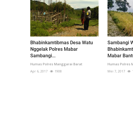
Bhabinkamtibmas Desa Watu
Sambangi W
Nggelak Polres Mabar
Bhabinkamt
Sambangi...
Mabar Bantu
Humas Polres Manggarai Barat
Humas Polres 
Apr 6, 2017
1908
Mei 7, 2017