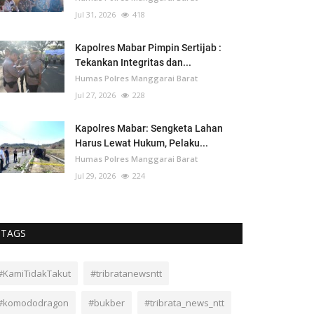
Jul 31, 2026
418
Kapolres Mabar Pimpin Sertijab :
Tekankan Integritas dan...
Humas Polres Manggarai Barat
Jul 27, 2026
228
Kapolres Mabar: Sengketa Lahan
Harus Lewat Hukum, Pelaku...
Humas Polres Manggarai Barat
Jul 29, 2026
224
TAGS
#KamiTidakTakut
#tribratanewsntt
#komododragon
#bukber
#tribrata_news_ntt