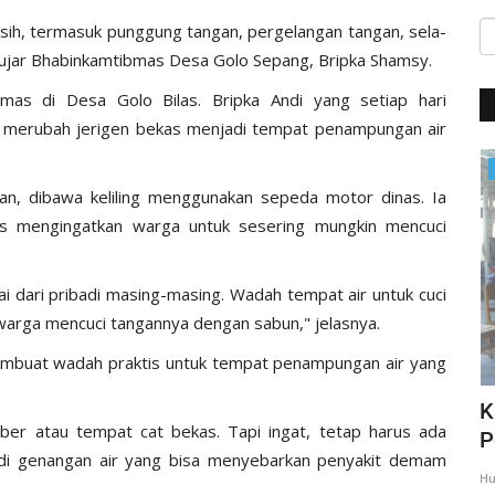
ersih, termasuk punggung tangan, pergelangan tangan, sela-
,” ujar Bhabinkamtibmas Desa Golo Sepang, Bripka Shamsy.
bmas di Desa Golo Bilas. Bripka Andi yang setiap hari
 merubah jerigen bekas menjadi tempat penampungan air
Giat Ops
an, dibawa keliling menggunakan sepeda motor dinas. Ia
us mengingatkan warga untuk sesering mungkin mencuci
i dari pribadi masing-masing. Wadah tempat air untuk cuci
 warga mencuci tangannya dengan sabun," jelasnya.
mbuat wadah praktis untuk tempat penampungan air yang
,
Giat Quick Wins Polri, Polres Mabar
K
mber atau tempat cat bekas. Tapi ingat, tetap harus ada
sambagi warga pesisir
P
 di genangan air yang bisa menyebarkan penyakit demam
35
Humas Polres Manggarai Barat
Mar 10, 2018
2275
Hu