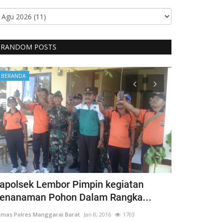
RANDOM POSTS
BERANDA
BERANDA
apolsek Lembor Pimpin kegiatan
Bentuk Kep
enanaman Pohon Dalam Rangka...
Penyandang 
mas Polres Manggarai Barat
Jan 8, 2016
1703
Humas Polres Man