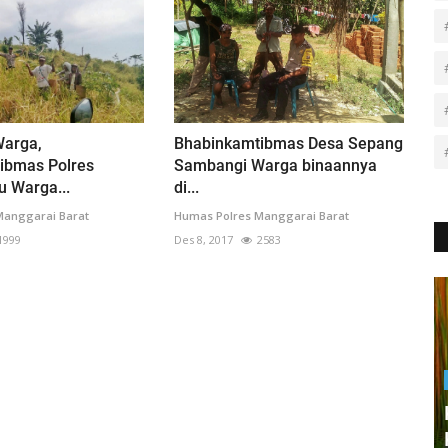
arga,
Bhabinkamtibmas Desa Sepang
ibmas Polres
Sambangi Warga binaannya
 Warga...
di...
Manggarai Barat
Humas Polres Manggarai Barat
1999
Des 8, 2017
2583