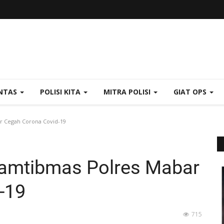
NTAS
POLISI KITA
MITRA POLISI
GIAT OPS
r Cegah Corona Covid-19
kamtibmas Polres Mabar
-19
715