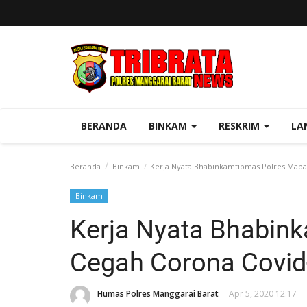
BERANDA
BINKAM
RESKRIM
LA
Beranda
Binkam
Kerja Nyata Bhabinkamtibmas Polres Maba
Binkam
Kerja Nyata Bhabin
Cegah Corona Covid
Humas Polres Manggarai Barat
Apr 5, 2020 12:17