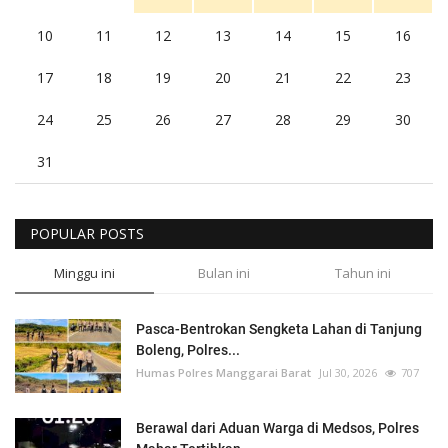
10
11
12
13
14
15
16
17
18
19
20
21
22
23
24
25
26
27
28
29
30
31
POPULAR POSTS
Minggu ini
Bulan ini
Tahun ini
Pasca-Bentrokan Sengketa Lahan di Tanjung
Boleng, Polres...
Humas Polres Manggarai Barat
Jul 30, 2026
707
Berawal dari Aduan Warga di Medsos, Polres