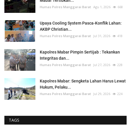
Mabar Tertibkan...
Humas Polres Manggarai Barat
Agu 1, 2026
668
Upaya Cooling System Pasca-Konflik Lahan:
AKBP Christian...
Humas Polres Manggarai Barat
Jul 31, 2026
418
Kapolres Mabar Pimpin Sertijab : Tekankan
Integritas dan...
Humas Polres Manggarai Barat
Jul 27, 2026
228
Kapolres Mabar: Sengketa Lahan Harus Lewat
Hukum, Pelaku...
Humas Polres Manggarai Barat
Jul 29, 2026
224
TAGS