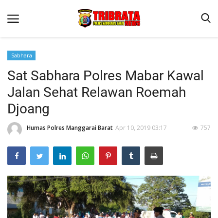
Sabhara
Sat Sabhara Polres Mabar Kawal
Beranda
Jalan Sehat Relawan Roemah
Binkam
Djoang
Terms & Conditions
Humas Polres Manggarai Barat
Apr 10, 2019 03:17
757
Reskrim
Lantas
Polisi Kita
Mitra Polisi
Giat Ops