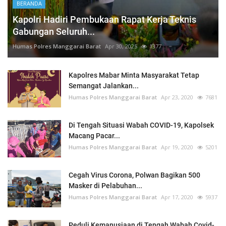
BERANDA
Kapolri Hadiri Pembukaan Rapat Kerja Teknis
Gabungan Seluruh...
Humas Polres Manggarai Barat
Apr 30, 2025
1377
Kapolres Mabar Minta Masyarakat Tetap
Semangat Jalankan...
Humas Polres Manggarai Barat
Apr 23, 2020
7681
Di Tengah Situasi Wabah COVID-19, Kapolsek
Macang Pacar...
Humas Polres Manggarai Barat
Apr 19, 2020
5201
Cegah Virus Corona, Polwan Bagikan 500
Masker di Pelabuhan...
Humas Polres Manggarai Barat
Apr 17, 2020
5937
Peduli Kemanusiaan di Tengah Wabah Covid-