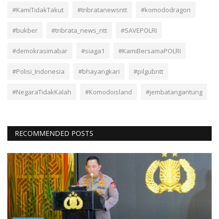
#KamiTidakTakut
#tribratanewsntt
#komododragon
#bukber
#tribrata_news_ntt
#SAVEPOLRI
#demokrasimabar
#siaga1
#KamiBersamaPOLRI
#Polisi_Indonesia
#bhayangkari
#pilgubntt
#NegaraTidakKalah
#Komodoisland
#jembatangantung
RECOMMENDED POSTS