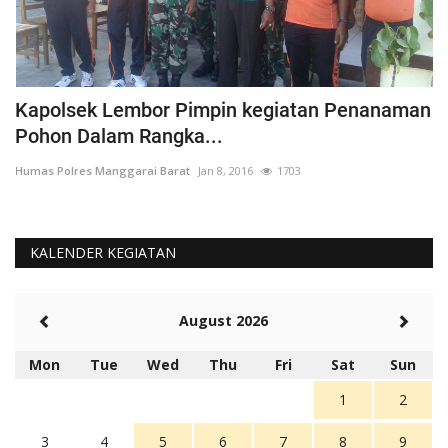
Kapolsek Lembor Pimpin kegiatan Penanaman
B
Pohon Dalam Rangka...
D
Humas Polres Manggarai Barat
Jan 8, 2016
1703
Hu
KALENDER KEGIATAN
August 2026
Mon
Tue
Wed
Thu
Fri
Sat
Sun
1
2
3
4
5
6
7
8
9