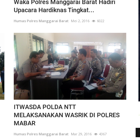
Waka Polres Manggarai Barat Hadiri
Upacara Hardiknas Tingkat...
Humas Polres Manggarai Barat
Mei 2, 2016
6022
ITWASDA POLDA NTT
MELAKSANAKAN WASRIK DI POLRES
MABAR
Humas Polres Manggarai Barat
Mar 29, 2016
4367