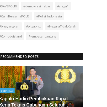
#SAVEPOLRI
#demokrasimabar
#siaga1
#KamiBersamaPOLRI
#Polisi_Indonesia
#bhayangkari
#pilgubntt
#NegaraTidakKalah
#Komodoisland
#jembatangantung
RECOMMENDED POSTS
BERANDA
Kapolri Hadiri Pembukaan Rapat
Kerja Teknis Gabungan Seluruh...