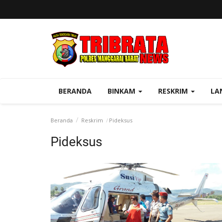
BERANDA
BINKAM
RESKRIM
LA
Beranda
Reskrim
Pideksus
Pideksus