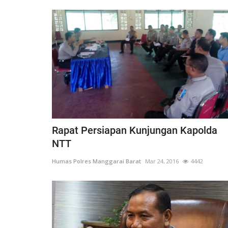
BERANDA
Rapat Persiapan Kunjungan Kapolda
NTT
Humas Polres Manggarai Barat
Mar 24, 2016
4442
ngkatan Akpol
Surat Telegram Rotasi Pati Polri
si
Komjen Agus Andrianto...
u 25, 2021
1278
Humas Polres Manggarai Barat
Jun 26, 2023
10