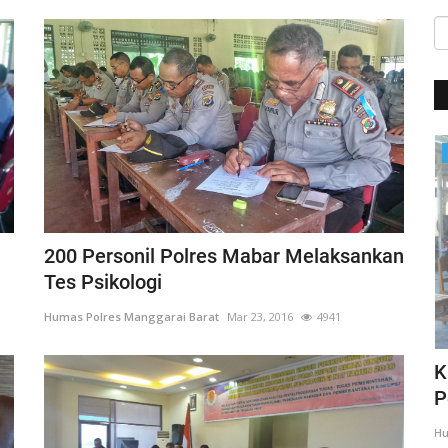
Giat Ops
200 Personil Polres Mabar Melaksankan
Tes Psikologi
Humas Polres Manggarai Barat
Mar 23, 2016
4941
,
Giat Quick Wins Polri, Polres Mabar
K
sambagi warga pesisir
P
35
Humas Polres Manggarai Barat
Mar 10, 2018
2275
Hu