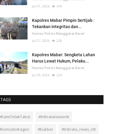
Jul 31, 2026
418
Kapolres Mabar Pimpin Sertijab :
Tekankan Integritas dan...
Humas Polres Manggarai Barat
Jul 27, 2026
228
Kapolres Mabar: Sengketa Lahan
Harus Lewat Hukum, Pelaku...
Humas Polres Manggarai Barat
Jul 29, 2026
224
TAGS
#KamiTidakTakut
#tribratanewsntt
#komododragon
#bukber
#tribrata_news_ntt