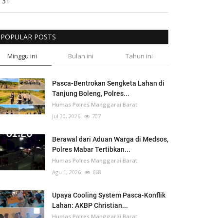
31
POPULAR POSTS
Minggu ini
Bulan ini
Tahun ini
Pasca-Bentrokan Sengketa Lahan di
Tanjung Boleng, Polres...
Humas Polres Manggarai Barat
Jul 30, 2026
707
Berawal dari Aduan Warga di Medsos,
Polres Mabar Tertibkan...
Humas Polres Manggarai Barat
Agu 1, 2026
668
Upaya Cooling System Pasca-Konflik
Lahan: AKBP Christian...
Humas Polres Manggarai Barat