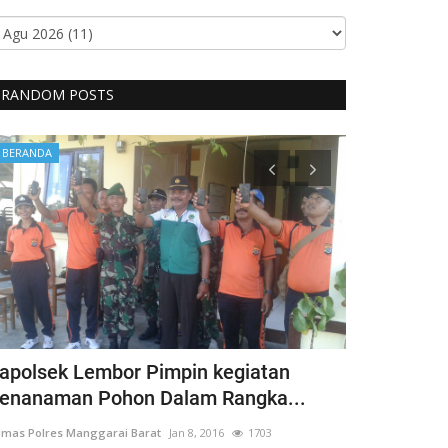
RANDOM POSTS
BERANDA
BERANDA
apolsek Lembor Pimpin kegiatan
Bentuk Kep
enanaman Pohon Dalam Rangka...
Penyandang 
mas Polres Manggarai Barat
Jan 8, 2016
1703
Humas Polres Man