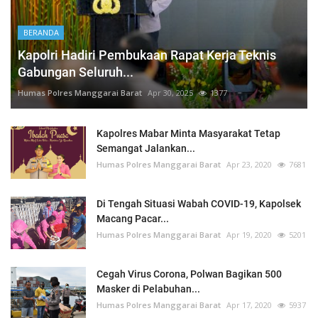
BERANDA
Kapolri Hadiri Pembukaan Rapat Kerja Teknis
Gabungan Seluruh...
Humas Polres Manggarai Barat
Apr 30, 2025
1377
Kapolres Mabar Minta Masyarakat Tetap
Semangat Jalankan...
Humas Polres Manggarai Barat
Apr 23, 2020
7681
Di Tengah Situasi Wabah COVID-19, Kapolsek
Macang Pacar...
Humas Polres Manggarai Barat
Apr 19, 2020
5201
Cegah Virus Corona, Polwan Bagikan 500
Masker di Pelabuhan...
Humas Polres Manggarai Barat
Apr 17, 2020
5937