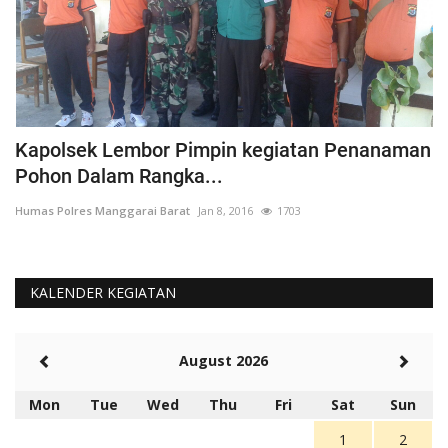
Kapolsek Lembor Pimpin kegiatan Penanaman
B
Pohon Dalam Rangka...
D
Humas Polres Manggarai Barat
Jan 8, 2016
1703
Hu
KALENDER KEGIATAN
August 2026
Mon
Tue
Wed
Thu
Fri
Sat
Sun
1
2