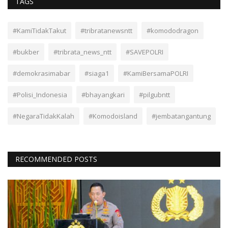
TAGS
#KamiTidakTakut
#tribratanewsntt
#komododragon
#bukber
#tribrata_news_ntt
#SAVEPOLRI
#demokrasimabar
#siaga1
#KamiBersamaPOLRI
#Polisi_Indonesia
#bhayangkari
#pilgubntt
#NegaraTidakKalah
#Komodoisland
#jembatangantung
RECOMMENDED POSTS