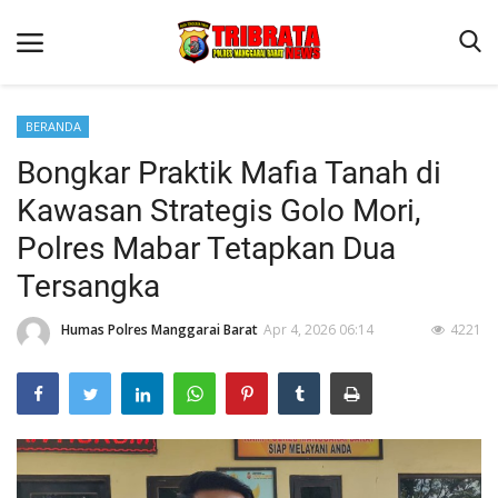
BERANDA
Bongkar Praktik Mafia Tanah di
Beranda
Kawasan Strategis Golo Mori,
Binkam
Polres Mabar Tetapkan Dua
Terms & Conditions
Tersangka
Reskrim
Humas Polres Manggarai Barat
Apr 4, 2026 06:14
4221
Lantas
Polisi Kita
Mitra Polisi
Giat Ops