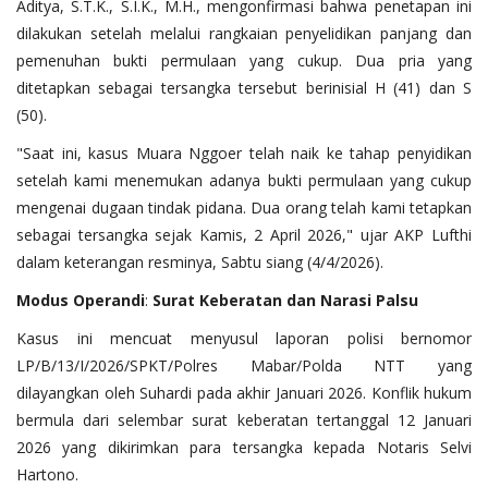
Aditya, S.T.K., S.I.K., M.H., mengonfirmasi bahwa penetapan ini
dilakukan setelah melalui rangkaian penyelidikan panjang dan
pemenuhan bukti permulaan yang cukup. Dua pria yang
ditetapkan sebagai tersangka tersebut berinisial H (41) dan S
(50).
"Saat ini, kasus Muara Nggoer telah naik ke tahap penyidikan
setelah kami menemukan adanya bukti permulaan yang cukup
mengenai dugaan tindak pidana. Dua orang telah kami tetapkan
sebagai tersangka sejak Kamis, 2 April 2026," ujar AKP Lufthi
dalam keterangan resminya, Sabtu siang (4/4/2026).
Modus
Operandi
:
Surat
Keberatan
dan
Narasi
Palsu
Kasus ini mencuat menyusul laporan polisi bernomor
LP/B/13/I/2026/SPKT/Polres Mabar/Polda NTT yang
dilayangkan oleh Suhardi pada akhir Januari 2026. Konflik hukum
bermula dari selembar surat keberatan tertanggal 12 Januari
2026 yang dikirimkan para tersangka kepada Notaris Selvi
Hartono.