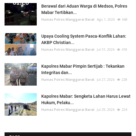
Berawal dari Aduan Warga di Medsos, Polres
Mabar Tertibkan...
Humas Polres Manggarai Barat
Agu 1, 2026
668
Upaya Cooling System Pasca-Konflik Lahan:
AKBP Christian...
Humas Polres Manggarai Barat
Jul 31, 2026
418
Kapolres Mabar Pimpin Sertijab : Tekankan
Integritas dan...
Humas Polres Manggarai Barat
Jul 27, 2026
228
Kapolres Mabar: Sengketa Lahan Harus Lewat
Hukum, Pelaku...
Humas Polres Manggarai Barat
Jul 29, 2026
224