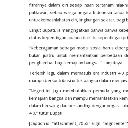
fitrahnya dalam diri setiap insan tertanam nilai
pahlawan, setiap warga negara Indonesia tanpa k
untuk kemashlahatan diri, lingkungan sekitar, bagi
Lanjut Bupati, ia mengingatkan bahwa bahwa keb
diatas kepentingan apapun baik itu kepentingan p
BERANDA
“Keberagaman sebagai modal sosial harus diperg
bukan justru untuk memanfaatkan perbedaan d
penghambat bagi kemajuan bangsa, ” Lanjutnya.
Terlebih lagi, dalam memasuki era industri 4.0
mampu berkontribusi untuk bangsa dalam menjawa
“Negeri ini juga membutuhkan pemuda yang me
kemajuan bangsa dan mampu memanfaatkan kemaju
dalam bersaing dan bersanding dengar negara lain 
ngkatan Akpol
Surat Telegram Rotasi Pati Polri
4.0,” tutur Bupati
si
Komjen Agus Andrianto...
[caption id="attachment_7052" align="aligncenter
u 25, 2021
1278
Humas Polres Manggarai Barat
Jun 26, 2023
10