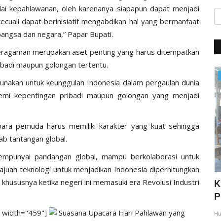
-nilai kepahlawanan, oleh karenanya siapapun dapat menjadi
ecuali dapat berinisiatif mengabdikan hal yang bermanfaat
 bangsa dan negara,” Papar Bupati.
eragaman merupakan aset penting yang harus ditempatkan
ribadi maupun golongan tertentu.
Giat Ops
unakan untuk keunggulan Indonesia dalam pergaulan dunia
emi kepentingan pribadi maupun golongan yang menjadi
 para pemuda harus memiliki karakter yang kuat sehingga
b tantangan global.
mpunyai pandangan global, mampu berkolaborasi untuk
an teknologi untuk menjadikan Indonesia diperhitungkan
khususnya ketika negeri ini memasuki era Revolusi Industri
,
Giat Quick Wins Polri, Polres Mabar
K
sambagi warga pesisir
P
" width="459"]
Suasana Upacara Hari Pahlawan yang
35
Humas Polres Manggarai Barat
Mar 10, 2018
2275
Hu