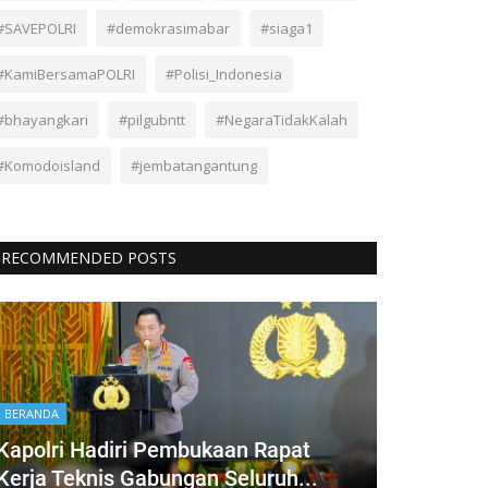
#SAVEPOLRI
#demokrasimabar
#siaga1
#KamiBersamaPOLRI
#Polisi_Indonesia
#bhayangkari
#pilgubntt
#NegaraTidakKalah
#Komodoisland
#jembatangantung
RECOMMENDED POSTS
BERANDA
Kapolri Hadiri Pembukaan Rapat
Kerja Teknis Gabungan Seluruh...