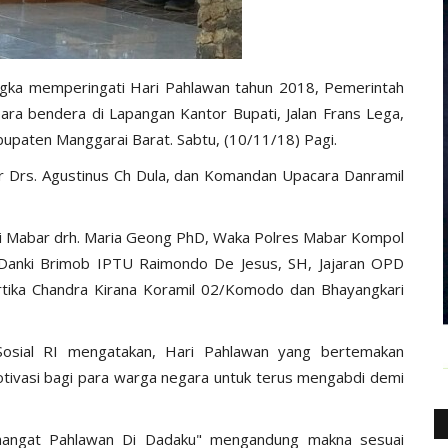
gka memperingati Hari Pahlawan tahun 2018, Pemerintah
ra bendera di Lapangan Kantor Bupati, Jalan Frans Lega,
aten Manggarai Barat. Sabtu, (10/11/18) Pagi.
r Drs. Agustinus Ch Dula, dan Komandan Upacara Danramil
ti Mabar drh. Maria Geong PhD, Waka Polres Mabar Kompol
 Danki Brimob IPTU Raimondo De Jesus, SH, Jajaran OPD
rtika Chandra Kirana Koramil 02/Komodo dan Bhayangkari
Sosial RI mengatakan, Hari Pahlawan yang bertemakan
tivasi bagi para warga negara untuk terus mengabdi demi
mangat Pahlawan Di Dadaku" mengandung makna sesuai