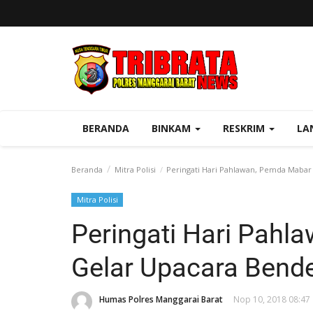
BERANDA
BINKAM
RESKRIM
LA
Beranda
Mitra Polisi
Peringati Hari Pahlawan, Pemda Mabar
Mitra Polisi
Peringati Hari Pah
Gelar Upacara Bend
Humas Polres Manggarai Barat
Nop 10, 2018 08:47