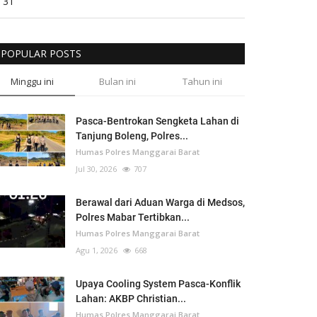
31
POPULAR POSTS
Minggu ini
Bulan ini
Tahun ini
Pasca-Bentrokan Sengketa Lahan di
Tanjung Boleng, Polres...
Humas Polres Manggarai Barat
Jul 30, 2026
707
Berawal dari Aduan Warga di Medsos,
Polres Mabar Tertibkan...
Humas Polres Manggarai Barat
Agu 1, 2026
668
Upaya Cooling System Pasca-Konflik
Lahan: AKBP Christian...
Humas Polres Manggarai Barat