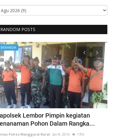
RANDOM POSTS
BERANDA
BERANDA
apolsek Lembor Pimpin kegiatan
Bentuk Kep
enanaman Pohon Dalam Rangka...
Penyandang 
mas Polres Manggarai Barat
Jan 8, 2016
1703
Humas Polres Man