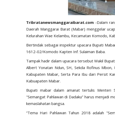
Tribratanewsmanggaraibarat.com
-Dalam ran
Daerah Manggarai Barat (Mabar) menggelar ucapa
Kelurahan Wae Kelambu, Kecamatan Komodo, Kabup
Bertindak sebagai inspektur upacara Bupati Maba
1612-02/Komodo Kapten Inf. Sulaiman Baba.
Tampak hadir dalam upacara tersebut Wakil Bupa
Albert Yonatan Ndun, SH, Sekda Rofinus Mbon,
Kabupaten Mabar, Serta Para Ibu dari Persit Ka
Kabuapaten Mabar.
Bupati mabar dalam amanat tertulis Menteri 
"Semangat Pahlawan di Dadaku” harus menjadi mo
kemaslahatan bangsa.
“Tema Hari Pahlawan Tahun 2018 adalah "Se