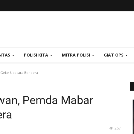
NTAS
POLISI KITA
MITRA POLISI
GIAT OPS
 Gelar Upacara Bendera
lawan, Pemda Mabar
era
267