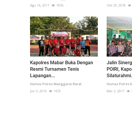
Agu 16, 2017
1936
Okt 29, 2018
Kapolres Mabar Buka Dengan
Jalin Sinerg
Resmi Turnamen Tenis
POlRI, Kap
Lapangan...
Silaturahmi.
Humas Polres Manggarai Barat
Humas Polres 
Jun 3, 2016
1673
Mar 2, 2017