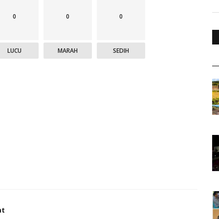
0
0
0
LUCU
MARAH
SEDIH
at