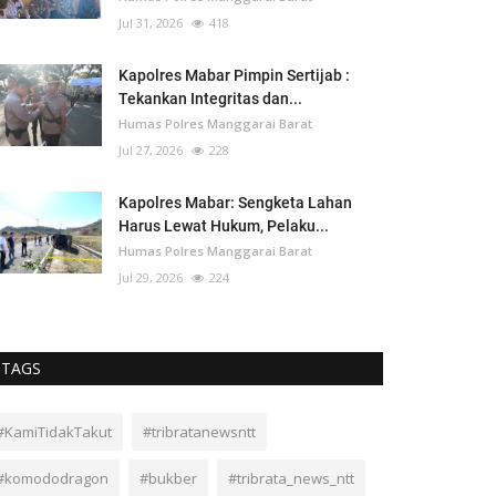
Jul 31, 2026
418
Kapolres Mabar Pimpin Sertijab :
Tekankan Integritas dan...
Humas Polres Manggarai Barat
Jul 27, 2026
228
Kapolres Mabar: Sengketa Lahan
Harus Lewat Hukum, Pelaku...
Humas Polres Manggarai Barat
Jul 29, 2026
224
TAGS
#KamiTidakTakut
#tribratanewsntt
#komododragon
#bukber
#tribrata_news_ntt