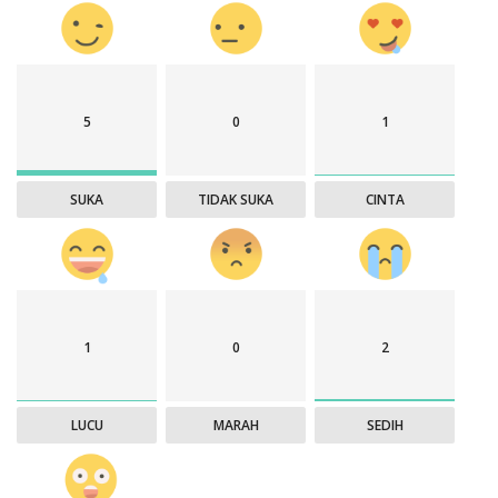
5
0
1
SUKA
TIDAK SUKA
CINTA
1
0
2
LUCU
MARAH
SEDIH