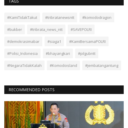
TAGS
#KamiTidakTakut
#tribratanewsntt
#komododragon
#bukber
#tribrata_news_ntt
#SAVEPOLRI
#demokrasimabar
#siaga1
#KamiBersamaPOLRI
#Polisi_Indonesia
#bhayangkari
#pilgubntt
#NegaraTidakKalah
#Komodoisland
#jembatangantung
RECOMMENDED POSTS