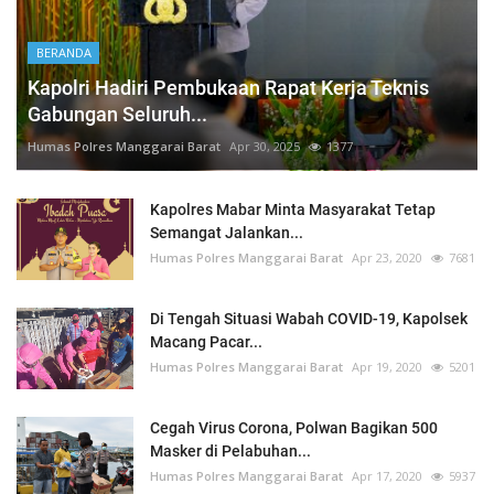
BERANDA
Kapolri Hadiri Pembukaan Rapat Kerja Teknis
Gabungan Seluruh...
Humas Polres Manggarai Barat
Apr 30, 2025
1377
Kapolres Mabar Minta Masyarakat Tetap
Semangat Jalankan...
Humas Polres Manggarai Barat
Apr 23, 2020
7681
Di Tengah Situasi Wabah COVID-19, Kapolsek
Macang Pacar...
Humas Polres Manggarai Barat
Apr 19, 2020
5201
Cegah Virus Corona, Polwan Bagikan 500
Masker di Pelabuhan...
Humas Polres Manggarai Barat
Apr 17, 2020
5937