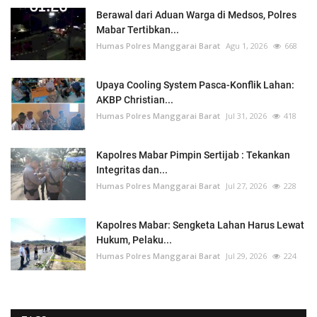
Berawal dari Aduan Warga di Medsos, Polres
Mabar Tertibkan...
Humas Polres Manggarai Barat
Agu 1, 2026
668
Upaya Cooling System Pasca-Konflik Lahan:
AKBP Christian...
Humas Polres Manggarai Barat
Jul 31, 2026
418
Kapolres Mabar Pimpin Sertijab : Tekankan
Integritas dan...
Humas Polres Manggarai Barat
Jul 27, 2026
228
Kapolres Mabar: Sengketa Lahan Harus Lewat
Hukum, Pelaku...
Humas Polres Manggarai Barat
Jul 29, 2026
224