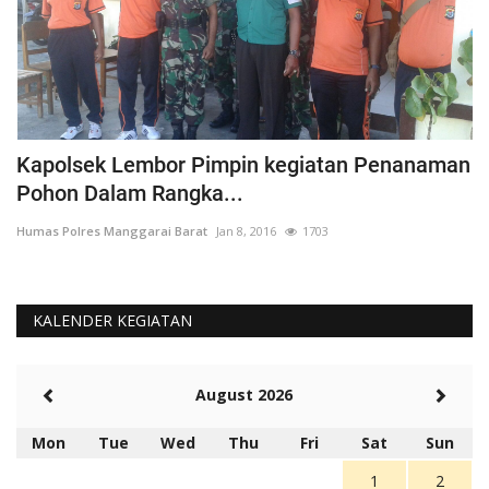
Kapolsek Lembor Pimpin kegiatan Penanaman
B
Pohon Dalam Rangka...
D
Humas Polres Manggarai Barat
Jan 8, 2016
1703
Hu
KALENDER KEGIATAN
August 2026
Mon
Tue
Wed
Thu
Fri
Sat
Sun
1
2