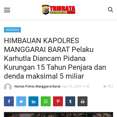
BERANDA
HIMBAUAN KAPOLRES
Beranda
MANGGARAI BARAT Pelaku
Binkam
Karhutla Diancam Pidana
Terms & Conditions
Kurungan 15 Tahun Penjara dan
Reskrim
denda maksimal 5 miliar
Lantas
Humas Polres Manggarai Barat
Agu 16, 2020 11:45
353
Polisi Kita
Mitra Polisi
Giat Ops