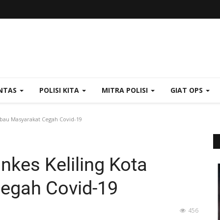
NTAS
POLISI KITA
MITRA POLISI
GIAT OPS
mbau Masyarakat Cegah Covid-19
nkes Keliling Kota
egah Covid-19
456