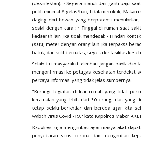
(desinfektan). • Segera mandi dan ganti baju sa
putih minimal 8 gelas/hari, tidak merokok, Maka
daging dari hewan yang berpotensi menularkan, i
sosial dengan cara : • Tinggal di rumah saat sa
kedaerah lain jika tidak mendesak • Hindari kontak
(satu) meter dengan orang lain jika terpaksa ber
BERANDA
batuk, dan sulit bernafas, segera ke fasilitas k
Selain itu masyarakat diimbau jangan panik dan k
mengonfirmasi ke petugas kesehatan terdekat s
percaya informasi yang tidak jelas sumbernya.
"Kurangi kegiatan di luar rumah yang tidak perl
keramaian yang lebih dari 30 orang, dan yang t
tetap selalu berikhtiar dan berdoa agar kita se
wabah virus Covid -19," kata Kapolres Mabar AKBP 
ngkatan Akpol
Surat Telegram Rotasi Pati Polri
si
Komjen Agus Andrianto...
Kapolres juga mengimbau agar masyarakat dapat 
penyebaran virus corona dan mengimbau kep
u 25, 2021
1278
Humas Polres Manggarai Barat
Jun 26, 2023
10