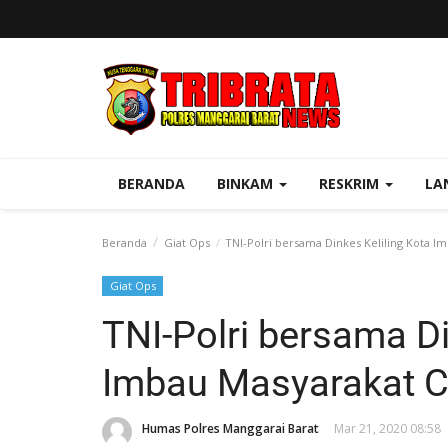
BERANDA
BINKAM
RESKRIM
LA
Beranda
Giat Ops
TNI-Polri bersama Dinkes Keliling Kota I
Giat Ops
TNI-Polri bersama Di
Imbau Masyarakat C
Humas Polres Manggarai Barat
Mar 21, 2020 08:58