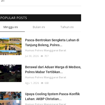
31
POPULAR POSTS
Minggu ini
Bulan ini
Tahun ini
Pasca-Bentrokan Sengketa Lahan di
Tanjung Boleng, Polres...
Humas Polres Manggarai Barat
Jul 30, 2026
707
Berawal dari Aduan Warga di Medsos,
Polres Mabar Tertibkan...
Humas Polres Manggarai Barat
Agu 1, 2026
668
Upaya Cooling System Pasca-Konflik
Lahan: AKBP Christian...
Humas Polres Manggarai Barat