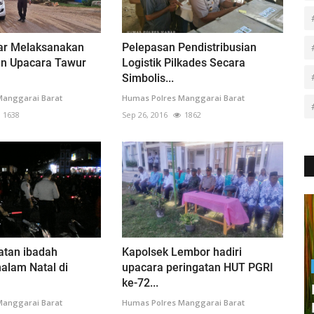
ar Melaksanakan
Pelepasan Pendistribusian
n Upacara Tawur
Logistik Pilkades Secara
Simbolis...
Manggarai Barat
Humas Polres Manggarai Barat
1638
Sep 26, 2016
1862
iatan ibadah
Kapolsek Lembor hadiri
alam Natal di
upacara peringatan HUT PGRI
ke-72...
Manggarai Barat
Humas Polres Manggarai Barat