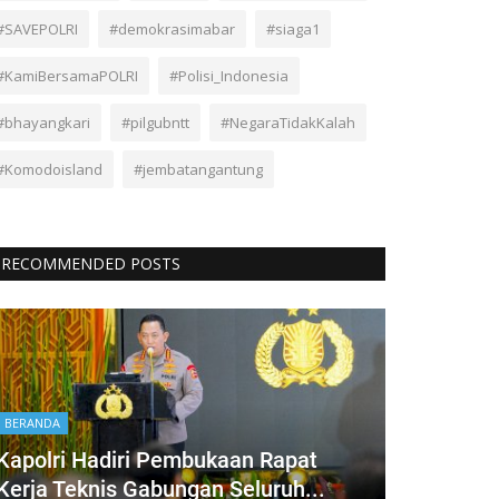
#SAVEPOLRI
#demokrasimabar
#siaga1
#KamiBersamaPOLRI
#Polisi_Indonesia
#bhayangkari
#pilgubntt
#NegaraTidakKalah
#Komodoisland
#jembatangantung
RECOMMENDED POSTS
BERANDA
Kapolri Hadiri Pembukaan Rapat
Kerja Teknis Gabungan Seluruh...