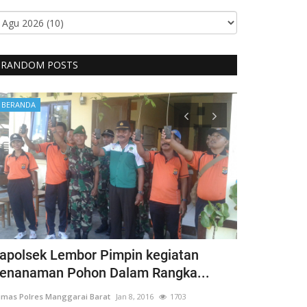
RANDOM POSTS
BERANDA
BERANDA
apolsek Lembor Pimpin kegiatan
Bentuk Kep
enanaman Pohon Dalam Rangka...
Penyandang 
mas Polres Manggarai Barat
Jan 8, 2016
1703
Humas Polres Man