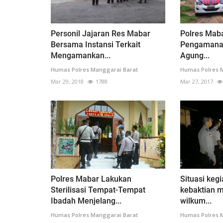
Personil Jajaran Res Mabar
Polres Mab
Bersama Instansi Terkait
Pengamana
Mengamankan...
Agung...
Humas Polres Manggarai Barat
Humas Polres 
Mar 29, 2018
1788
Mar 27, 2017
Polres Mabar Lakukan
Situasi keg
Sterilisasi Tempat-Tempat
kebaktian m
Ibadah Menjelang...
wilkum...
Humas Polres Manggarai Barat
Humas Polres 