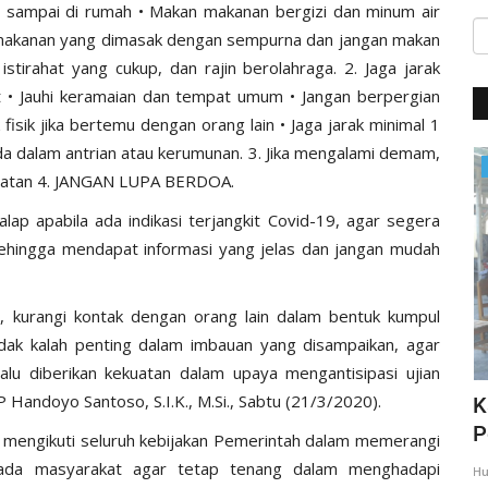
at sampai di rumah • Makan makanan bergizi dan minum air
n makanan yang dimasak dengan sempurna dan jangan makan
stirahat yang cukup, dan rajin berolahraga. 2. Jaga jarak
kit • Jauhi keramaian dan tempat umum • Jangan berpergian
 fisik jika bertemu dengan orang lain • Jaga jarak minimal 1
ada dalam antrian atau kerumunan. 3. Jika mengalami demam,
Giat Ops
esehatan 4. JANGAN LUPA BERDOA.
alap apabila ada indikasi terjangkit Covid-19, agar segera
ehingga mendapat informasi yang jelas dan jangan mudah
u, kurangi kontak dengan orang lain dalam bentuk kumpul
idak kalah penting dalam imbauan yang disampaikan, agar
lalu diberikan kekuatan dalam upaya mengantisipasi ujian
Handoyo Santoso, S.I.K., M.Si., Sabtu (21/3/2020).
,
Giat Quick Wins Polri, Polres Mabar
K
sambagi warga pesisir
P
mengikuti seluruh kebijakan Pemerintah dalam memerangi
ada masyarakat agar tetap tenang dalam menghadapi
35
Humas Polres Manggarai Barat
Mar 10, 2018
2275
Hu