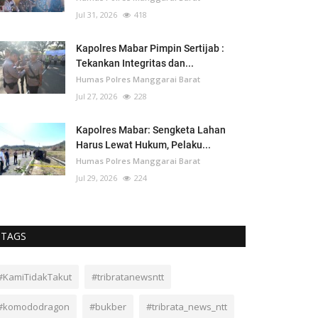
Jul 31, 2026
418
Kapolres Mabar Pimpin Sertijab :
Tekankan Integritas dan...
Humas Polres Manggarai Barat
Jul 27, 2026
228
Kapolres Mabar: Sengketa Lahan
Harus Lewat Hukum, Pelaku...
Humas Polres Manggarai Barat
Jul 29, 2026
224
TAGS
#KamiTidakTakut
#tribratanewsntt
#komododragon
#bukber
#tribrata_news_ntt