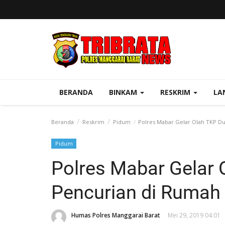
BERANDA
BINKAM
RESKRIM
LA
Beranda
Reskrim
Pidum
Polres Mabar Gelar Olah TKP D
Pidum
Polres Mabar Gelar
Pencurian di Rumah
Humas Polres Manggarai Barat
Mei 29, 2019 04:01