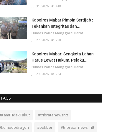
Jul 31, 2026
418
Kapolres Mabar Pimpin Sertijab :
Tekankan Integritas dan...
Humas Polres Manggarai Barat
Jul 27, 2026
228
Kapolres Mabar: Sengketa Lahan
Harus Lewat Hukum, Pelaku...
Humas Polres Manggarai Barat
Jul 29, 2026
224
TAGS
#KamiTidakTakut
#tribratanewsntt
#komododragon
#bukber
#tribrata_news_ntt