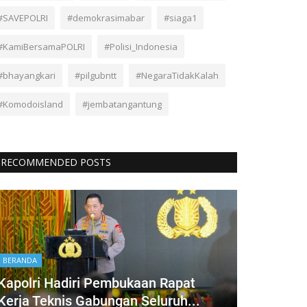
#SAVEPOLRI
#demokrasimabar
#siaga1
#KamiBersamaPOLRI
#Polisi_Indonesia
#bhayangkari
#pilgubntt
#NegaraTidakKalah
#Komodoisland
#jembatangantung
RECOMMENDED POSTS
BERANDA
Kapolri Hadiri Pembukaan Rapat
Kerja Teknis Gabungan Seluruh...