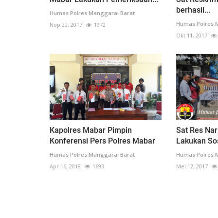
berhasil...
Humas Polres Manggarai Barat
Humas Polres 
Nop 22, 2017
1972
Okt 11, 2017
Kapolres Mabar Pimpin
Sat Res Na
Konferensi Pers Polres Mabar
Lakukan Sos
Humas Polres Manggarai Barat
Humas Polres 
Apr 16, 2018
1693
Mei 17, 2017