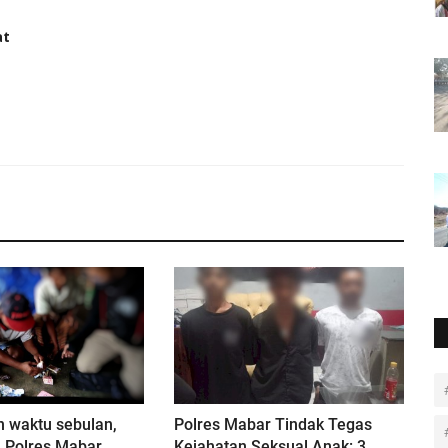
at
 waktu sebulan,
Polres Mabar Tindak Tegas
m Polres Mabar
Kejahatan Seksual Anak: 3