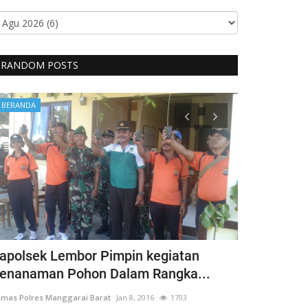
RANDOM POSTS
BERANDA
BERANDA
apolsek Lembor Pimpin kegiatan
Bentuk Kep
enanaman Pohon Dalam Rangka...
Penyandang 
mas Polres Manggarai Barat
Jan 8, 2016
1703
Humas Polres Man