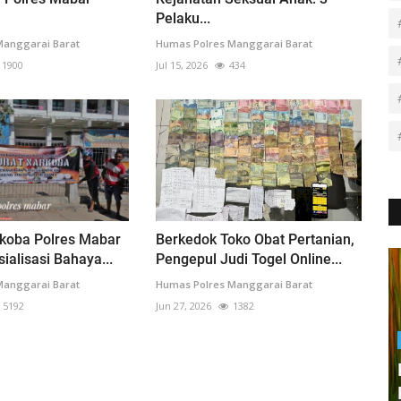
Pelaku...
Manggarai Barat
Humas Polres Manggarai Barat
1900
Jul 15, 2026
434
rkoba Polres Mabar
Berkedok Toko Obat Pertanian,
ialisasi Bahaya...
Pengepul Judi Togel Online...
Manggarai Barat
Humas Polres Manggarai Barat
5192
Jun 27, 2026
1382