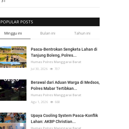
31
POPULAR POSTS
Minggu ini
Bulan ini
Tahun ini
Pasca-Bentrokan Sengketa Lahan di
Tanjung Boleng, Polres...
Humas Polres Manggarai Barat
Jul 30, 2026
707
Berawal dari Aduan Warga di Medsos,
Polres Mabar Tertibkan...
Humas Polres Manggarai Barat
Agu 1, 2026
668
Upaya Cooling System Pasca-Konflik
Lahan: AKBP Christian...
Humas Polres Manggarai Barat