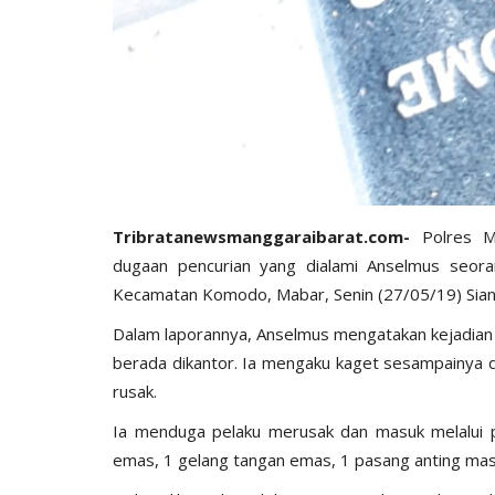
BERANDA
Tribratanewsmanggaraibarat.com-
Polres M
dugaan pencurian yang dialami Anselmus seor
Kecamatan Komodo, Mabar, Senin (27/05/19) Sian
Dalam laporannya, Anselmus mengatakan kejadian t
berada dikantor. Ia mengaku kaget sesampainya d
rusak.
ngkatan Akpol
Surat Telegram Rotasi Pati Polri
Ia menduga pelaku merusak dan masuk melalui pi
si
Komjen Agus Andrianto...
emas, 1 gelang tangan emas, 1 pasang anting mas
u 25, 2021
1278
Humas Polres Manggarai Barat
Jun 26, 2023
10