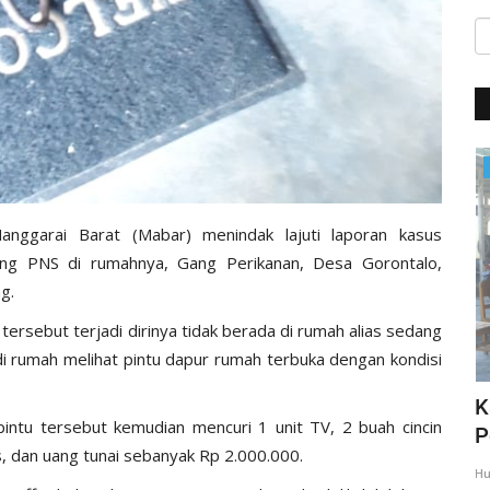
Giat Ops
anggarai Barat (Mabar) menindak lajuti laporan kasus
ang PNS di rumahnya, Gang Perikanan, Desa Gorontalo,
g.
ersebut terjadi dirinya tidak berada di rumah alias sedang
i rumah melihat pintu dapur rumah terbuka dengan kondisi
,
Giat Quick Wins Polri, Polres Mabar
K
ntu tersebut kemudian mencuri 1 unit TV, 2 buah cincin
sambagi warga pesisir
P
, dan uang tunai sebanyak Rp 2.000.000.
35
Humas Polres Manggarai Barat
Mar 10, 2018
2275
Hu