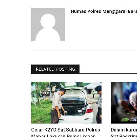
Humas Polres Manggarai Bar
RELATED POSTING
Gelar K2YD Sat Sabhara Polres
Dalam kurun
Mabar Lakukan Pemeriksaan...
Sat Reskri