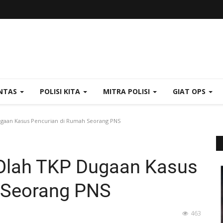
NTAS
POLISI KITA
MITRA POLISI
GIAT OPS
ugaan Kasus Pencurian di Rumah Seorang PNS
 Olah TKP Dugaan Kasus
 Seorang PNS
463