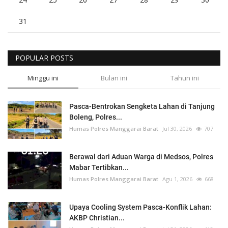
31
POPULAR POSTS
Minggu ini
Bulan ini
Tahun ini
Pasca-Bentrokan Sengketa Lahan di Tanjung
Boleng, Polres...
Humas Polres Manggarai Barat
Jul 30, 2026
707
Berawal dari Aduan Warga di Medsos, Polres
Mabar Tertibkan...
Humas Polres Manggarai Barat
Agu 1, 2026
668
Upaya Cooling System Pasca-Konflik Lahan:
AKBP Christian...