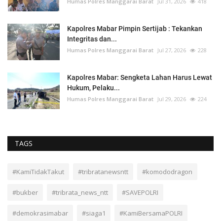
Humas Polres Manggarai Barat
Jul 31, 2026
418
Kapolres Mabar Pimpin Sertijab : Tekankan
Integritas dan...
Humas Polres Manggarai Barat
Jul 27, 2026
228
Kapolres Mabar: Sengketa Lahan Harus Lewat
Hukum, Pelaku...
Humas Polres Manggarai Barat
Jul 29, 2026
224
TAGS
#KamiTidakTakut
#tribratanewsntt
#komododragon
#bukber
#tribrata_news_ntt
#SAVEPOLRI
#demokrasimabar
#siaga1
#KamiBersamaPOLRI