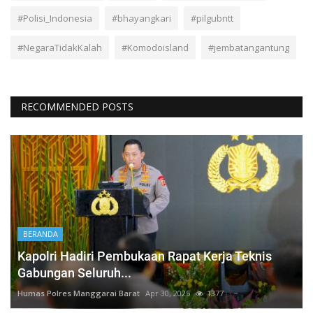
#Polisi_Indonesia
#bhayangkari
#pilgubntt
#NegaraTidakKalah
#Komodoisland
#jembatangantung
RECOMMENDED POSTS
BERANDA
Kapolri Hadiri Pembukaan Rapat Kerja Teknis
Gabungan Seluruh...
Humas Polres Manggarai Barat
Apr 30, 2025
1377