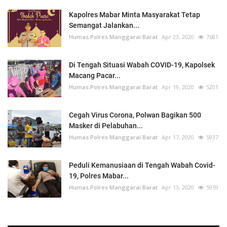
Kapolres Mabar Minta Masyarakat Tetap
Semangat Jalankan...
Humas Polres Manggarai Barat
Apr 23, 2020
7681
Di Tengah Situasi Wabah COVID-19, Kapolsek
Macang Pacar...
Humas Polres Manggarai Barat
Apr 19, 2020
5201
Cegah Virus Corona, Polwan Bagikan 500
Masker di Pelabuhan...
Humas Polres Manggarai Barat
Apr 17, 2020
5937
Peduli Kemanusiaan di Tengah Wabah Covid-
19, Polres Mabar...
Humas Polres Manggarai Barat
Apr 13, 2020
5959