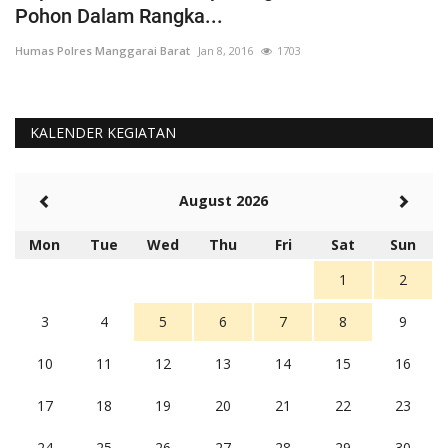
Pohon Dalam Rangka...
D
Humas Polres Manggarai Barat
Jan 8, 2016
1703
Hu
KALENDER KEGIATAN
August 2026
Mon
Tue
Wed
Thu
Fri
Sat
Sun
1
2
3
4
5
6
7
8
9
10
11
12
13
14
15
16
17
18
19
20
21
22
23
24
25
26
27
28
29
30