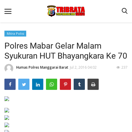
Mitra Polisi
Polres Mabar Gelar Malam
Beranda
Syukuran HUT Bhayangkara Ke 70
Binkam
Humas Polres Manggarai Barat
Jul 2, 2016 04:02
237
Terms & Conditions
Reskrim
Lantas
Polisi Kita
Mitra Polisi
Giat Ops