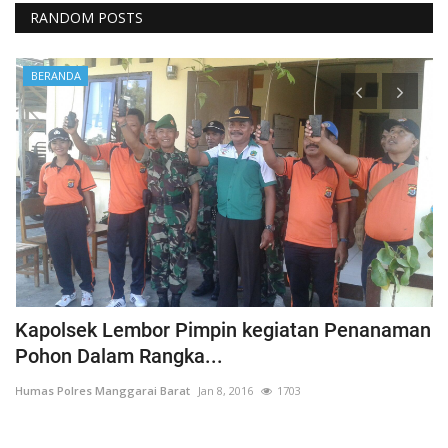
RANDOM POSTS
BERANDA
Kapolsek Lembor Pimpin kegiatan Penanaman
B
Pohon Dalam Rangka...
D
Humas Polres Manggarai Barat
Jan 8, 2016
1703
Hu