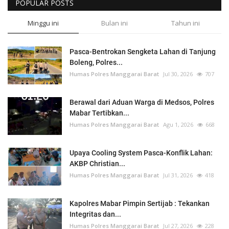
POPULAR POSTS
Minggu ini
Bulan ini
Tahun ini
Pasca-Bentrokan Sengketa Lahan di Tanjung
Boleng, Polres...
Humas Polres Manggarai Barat
Jul 30, 2026
707
Berawal dari Aduan Warga di Medsos, Polres
Mabar Tertibkan...
Humas Polres Manggarai Barat
Agu 1, 2026
668
Upaya Cooling System Pasca-Konflik Lahan:
AKBP Christian...
Humas Polres Manggarai Barat
Jul 31, 2026
418
Kapolres Mabar Pimpin Sertijab : Tekankan
Integritas dan...
Humas Polres Manggarai Barat
Jul 27, 2026
228