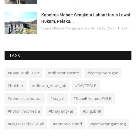
Kapolres Mabar: Sengketa Lahan Harus Lewat
Hukum, Pelaku...
Humas Polres Manggarai Barat
Jul 29, 2026
224
TAGS
#KamiTidakTakut
#tribratanewsntt
#komododragon
#bukber
#tribrata_news_ntt
#SAVEPOLRI
#demokrasimabar
#siaga1
#KamiBersamaPOLRI
#Polisi_Indonesia
#bhayangkari
#pilgubntt
#NegaraTidakKalah
#Komodoisland
#jembatangantung