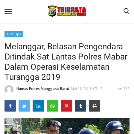
Giat Ops
Melanggar, Belasan Pengendara
Beranda
Ditindak Sat Lantas Polres Mabar
Binkam
Dalam Operasi Keselamatan
Terms & Conditions
Turangga 2019
Reskrim
Humas Polres Manggarai Barat
Mei 18, 2019 07:12
313
Lantas
Polisi Kita
Mitra Polisi
Giat Ops