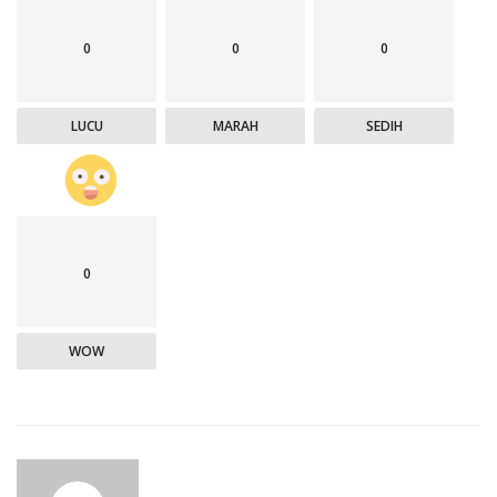
0
0
0
LUCU
MARAH
SEDIH
0
WOW