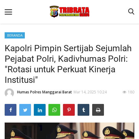
BERANDA
Kapolri Pimpin Sertijab Sejumlah
Beranda
Pejabat Polri, Kadivhumas Polri:
Binkam
"Rotasi untuk Perkuat Kinerja
Terms & Conditions
Institusi"
Reskrim
Humas Polres Manggarai Barat
Mar 14, 2025 10:24
180
Lantas
Polisi Kita
Mitra Polisi
Giat Ops