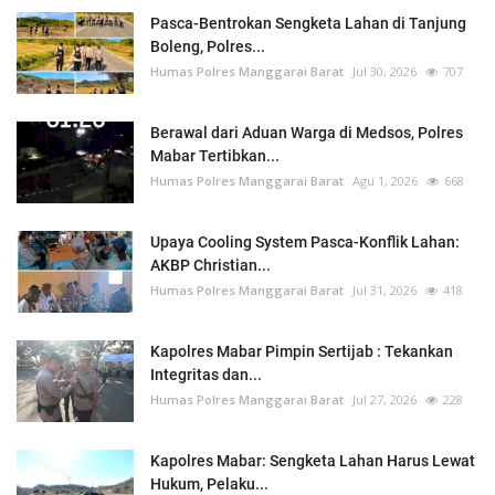
Pasca-Bentrokan Sengketa Lahan di Tanjung
Boleng, Polres...
Humas Polres Manggarai Barat
Jul 30, 2026
707
Berawal dari Aduan Warga di Medsos, Polres
Mabar Tertibkan...
Humas Polres Manggarai Barat
Agu 1, 2026
668
Upaya Cooling System Pasca-Konflik Lahan:
AKBP Christian...
Humas Polres Manggarai Barat
Jul 31, 2026
418
Kapolres Mabar Pimpin Sertijab : Tekankan
Integritas dan...
Humas Polres Manggarai Barat
Jul 27, 2026
228
Kapolres Mabar: Sengketa Lahan Harus Lewat
Hukum, Pelaku...