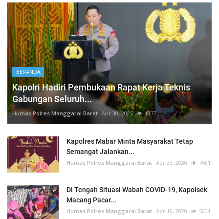
BERANDA
Kapolri Hadiri Pembukaan Rapat Kerja Teknis
Gabungan Seluruh...
Humas Polres Manggarai Barat
Apr 30, 2025
1377
Kapolres Mabar Minta Masyarakat Tetap
Semangat Jalankan...
Humas Polres Manggarai Barat
Apr 23, 2020
7681
Di Tengah Situasi Wabah COVID-19, Kapolsek
Macang Pacar...
Humas Polres Manggarai Barat
Apr 19, 2020
5201