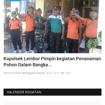
Kapolsek Lembor Pimpin kegiatan Penanaman
B
Pohon Dalam Rangka...
D
Humas Polres Manggarai Barat
Jan 8, 2016
1703
Hu
KALENDER KEGIATAN