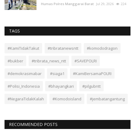
Humas Polres Manggarai Barat
Jul 29, 2026
224
TAGS
#KamiTidakTakut
#tribratanewsntt
#komododragon
#bukber
#tribrata_news_ntt
#SAVEPOLRI
#demokrasimabar
#siaga1
#KamiBersamaPOLRI
#Polisi_Indonesia
#bhayangkari
#pilgubntt
#NegaraTidakKalah
#Komodoisland
#jembatangantung
RECOMMENDED POSTS