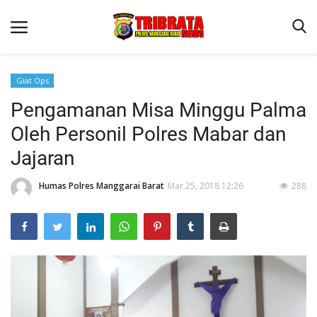
Giat Ops
Pengamanan Misa Minggu Palma
Beranda
Oleh Personil Polres Mabar dan
Binkam
Jajaran
Terms & Conditions
Humas Polres Manggarai Barat
Mar 25, 2018 12:26
288
Reskrim
Lantas
Polisi Kita
Mitra Polisi
Giat Ops