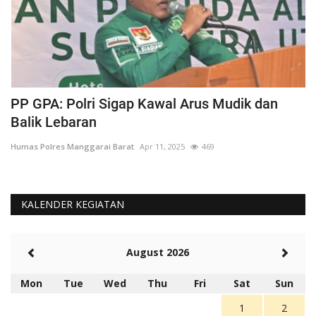
PP GPA: Polri Sigap Kawal Arus Mudik dan
H
Balik Lebaran
M
Humas Polres Manggarai Barat
Apr 11, 2025
469
Hu
KALENDER KEGIATAN
August 2026
Mon
Tue
Wed
Thu
Fri
Sat
Sun
1
2