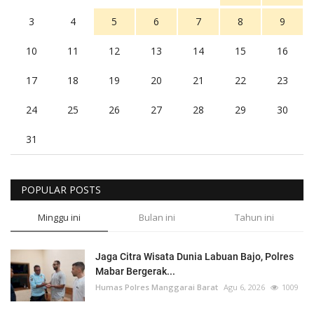
3
4
5
6
7
8
9
10
11
12
13
14
15
16
17
18
19
20
21
22
23
24
25
26
27
28
29
30
31
POPULAR POSTS
Minggu ini
Bulan ini
Tahun ini
Jaga Citra Wisata Dunia Labuan Bajo, Polres
Mabar Bergerak...
Humas Polres Manggarai Barat
Agu 6, 2026
1009