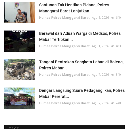
Santunan Tak Hentikan Pidana, Polres
Manggarai Barat Lanjutkan...
Humas Polres Manggarai Barat
Agu 6, 2026
640
Berawal dari Aduan Warga di Medsos, Polres
Mabar Tertibkan...
Humas Polres Manggarai Barat
Agu 1, 2026
403
Tangani Bentrokan Sengketa Lahan di Boleng,
Polres Mabar...
Humas Polres Manggarai Barat
Agu 7, 2026
340
Dengar Langsung Suara Pedagang Ikan, Polres
Mabar Pererat...
Humas Polres Manggarai Barat
Agu 7, 2026
248
TAGS