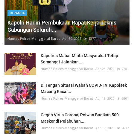
BERANDA
Kapolri Hadiri Pembukaan Rapat Kerja Teknis
Gabungan Seluruh...
Humas Polres Manggarai Barat
Apr 30, 2025
1377
Kapolres Mabar Minta Masyarakat Tetap
Semangat Jalankan...
Humas Polres Manggarai Barat
Apr 23, 2020
7681
Di Tengah Situasi Wabah COVID-19, Kapolsek
Macang Pacar...
Humas Polres Manggarai Barat
Apr 19, 2020
5201
Cegah Virus Corona, Polwan Bagikan 500
Masker di Pelabuhan...
Humas Polres Manggarai Barat
Apr 17, 2020
5937