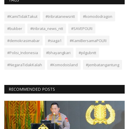
#KamiTidakTakut
#tribratanewsntt
#komododragon
#bukber
#tribrata_news_ntt
#SAVEPOLRI
#demokrasimabar
#siaga1
#KamiBersamaPOLRI
#Polisi_Indonesia
#bhayangkari
#pilgubntt
#NegaraTidakKalah
#Komodoisland
#jembatangantung
RECOMMENDED POSTS