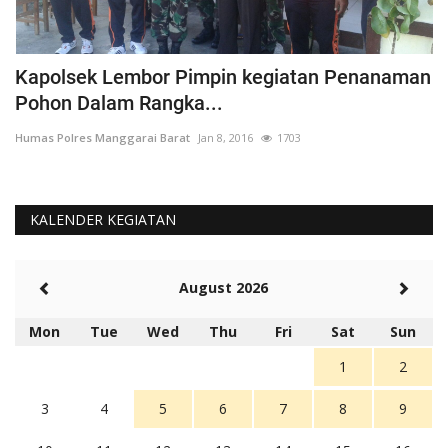
Kapolsek Lembor Pimpin kegiatan Penanaman
B
Pohon Dalam Rangka...
D
Humas Polres Manggarai Barat
Jan 8, 2016
1703
Hu
KALENDER KEGIATAN
August 2026
Mon
Tue
Wed
Thu
Fri
Sat
Sun
1
2
3
4
5
6
7
8
9