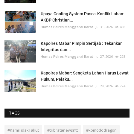
Upaya Cooling System Pasca-Konflik Lahan:
AKBP Christian...
Humas Polres Manggarai Barat
Jul 31, 2026
418
Kapolres Mabar Pimpin Sertijab : Tekankan
Integritas dan...
Humas Polres Manggarai Barat
Jul 27, 2026
228
Kapolres Mabar: Sengketa Lahan Harus Lewat
Hukum, Pelaku...
Humas Polres Manggarai Barat
Jul 29, 2026
224
TAGS
#KamiTidakTakut
#tribratanewsntt
#komododragon