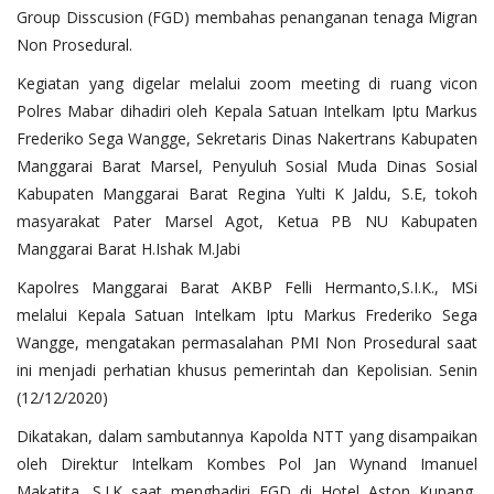
Group Disscusion (FGD) membahas penanganan tenaga Migran
Non Prosedural.
Kegiatan yang digelar melalui zoom meeting di ruang vicon
Polres Mabar dihadiri oleh Kepala Satuan Intelkam Iptu Markus
Frederiko Sega Wangge, Sekretaris Dinas Nakertrans Kabupaten
Manggarai Barat Marsel, Penyuluh Sosial Muda Dinas Sosial
Kabupaten Manggarai Barat Regina Yulti K Jaldu, S.E, tokoh
masyarakat Pater Marsel Agot, Ketua PB NU Kabupaten
Manggarai Barat H.Ishak M.Jabi
Kapolres Manggarai Barat AKBP Felli Hermanto,S.I.K., MSi
melalui Kepala Satuan Intelkam Iptu Markus Frederiko Sega
Wangge, mengatakan permasalahan PMI Non Prosedural saat
ini menjadi perhatian khusus pemerintah dan Kepolisian. Senin
(12/12/2020)
Dikatakan, dalam sambutannya Kapolda NTT yang disampaikan
oleh Direktur Intelkam Kombes Pol Jan Wynand Imanuel
Makatita, S.I.K saat menghadiri FGD di Hotel Aston Kupang,