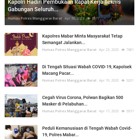
Kapolri Hadiri Pembukaan Rapat Kerja Teknis
Gabungan Seluruh...
Humas Polres Manggarai Barat
Apr 30, 2025
1377
Kapolres Mabar Minta Masyarakat Tetap
Semangat Jalankan...
Humas Polres Manggarai Barat
Apr 23, 2020
7681
Di Tengah Situasi Wabah COVID-19, Kapolsek
Macang Pacar...
Humas Polres Manggarai Barat
Apr 19, 2020
5201
Cegah Virus Corona, Polwan Bagikan 500
Masker di Pelabuhan...
Humas Polres Manggarai Barat
Apr 17, 2020
5937
Peduli Kemanusiaan di Tengah Wabah Covid-
19, Polres Mabar...