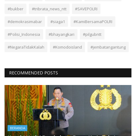
#bukber
#tribrata_news_ntt
#SAVEPOLRI
#demokrasimabar
#siaga1
#KamiBersamaPOLRI
#Polisi_Indonesia
#bhayangkari
#pilgubntt
#NegaraTidakKalah
#Komodoisland
#jembatangantung
RECOMMENDED POSTS
BERANDA