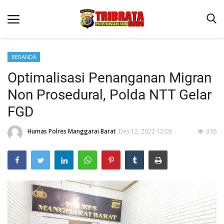
BERANDA
Optimalisasi Penanganan Migran
Beranda
Non Prosedural, Polda NTT Gelar
Binkam
FGD
Terms & Conditions
Humas Polres Manggarai Barat
Des 12, 2022 12:03
316
Reskrim
Lantas
Polisi Kita
Mitra Polisi
Giat Ops