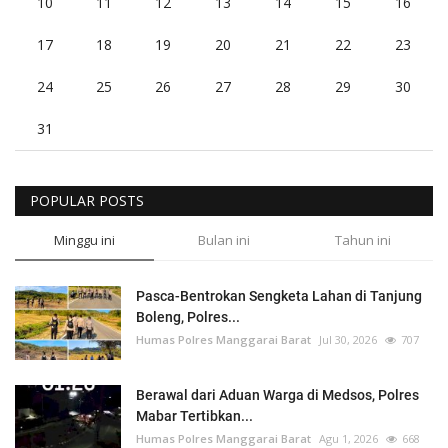
10
11
12
13
14
15
16
17
18
19
20
21
22
23
24
25
26
27
28
29
30
31
POPULAR POSTS
Minggu ini
Bulan ini
Tahun ini
Pasca-Bentrokan Sengketa Lahan di Tanjung
Boleng, Polres...
Humas Polres Manggarai Barat
Jul 30, 2026
707
Berawal dari Aduan Warga di Medsos, Polres
Mabar Tertibkan...
Humas Polres Manggarai Barat
Agu 1, 2026
668