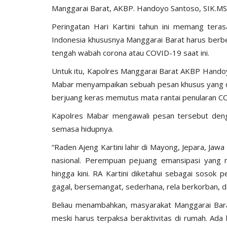
Manggarai Barat, AKBP. Handoyo Santoso, SIK.MSi
Peringatan Hari Kartini tahun ini memang ter
Indonesia khususnya Manggarai Barat harus berb
tengah wabah corona atau COVID-19 saat ini.
Untuk itu, Kapolres Manggarai Barat AKBP Handoy
BERANDA
Mabar menyampaikan sebuah pesan khusus yang di
berjuang keras memutus mata rantai penularan C
Kapolres Mabar mengawali pesan tersebut denga
semasa hidupnya.
“Raden Ajeng Kartini lahir di Mayong, Jepara, Jaw
nasional. Perempuan pejuang emansipasi yang 
hingga kini. RA Kartini diketahui sebagai sosok
gagal, bersemangat, sederhana, rela berkorban, d
ngkatan Akpol
Surat Telegram Rotasi Pati Polri
si
Komjen Agus Andrianto...
Beliau menambahkan, masyarakat Manggarai Bara
meski harus terpaksa beraktivitas di rumah. Ada 
u 25, 2021
1278
Humas Polres Manggarai Barat
Jun 26, 2023
10