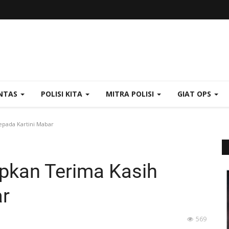
NTAS
POLISI KITA
MITRA POLISI
GIAT OPS
pada Kartini Mabar
pkan Terima Kasih
ar
569