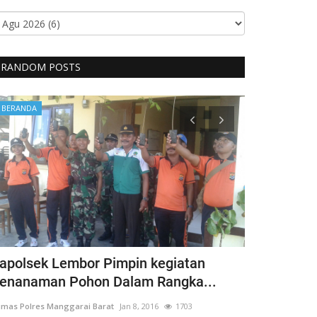
RANDOM POSTS
BERANDA
BERANDA
apolsek Lembor Pimpin kegiatan
Bentuk Kep
enanaman Pohon Dalam Rangka...
Penyandang 
mas Polres Manggarai Barat
Jan 8, 2016
1703
Humas Polres Man