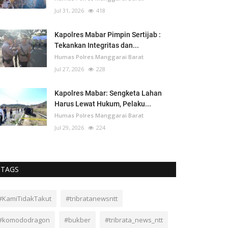
Jul 31, 2026
418
Kapolres Mabar Pimpin Sertijab :
Tekankan Integritas dan...
Humas Polres Manggarai Barat
Jul 27, 2026
228
Kapolres Mabar: Sengketa Lahan
Harus Lewat Hukum, Pelaku...
Humas Polres Manggarai Barat
Jul 29, 2026
224
TAGS
#KamiTidakTakut
#tribratanewsntt
#komododragon
#bukber
#tribrata_news_ntt