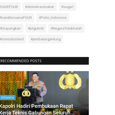
#SAVEPOLRI
#demokrasimabar
#siaga1
#KamiBersamaPOLRI
#Polisi_Indonesia
#bhayangkari
#pilgubntt
#NegaraTidakKalah
#Komodoisland
#jembatangantung
RECOMMENDED POSTS
BERANDA
Kapolri Hadiri Pembukaan Rapat
Kerja Teknis Gabungan Seluruh...