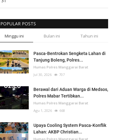
31
POPULAR POSTS
Minggu ini
Bulan ini
Tahun ini
Pasca-Bentrokan Sengketa Lahan di
Tanjung Boleng, Polres...
Humas Polres Manggarai Barat
Jul 30, 2026
707
Berawal dari Aduan Warga di Medsos,
Polres Mabar Tertibkan...
Humas Polres Manggarai Barat
Agu 1, 2026
668
Upaya Cooling System Pasca-Konflik
Lahan: AKBP Christian...
Humas Polres Manggarai Barat