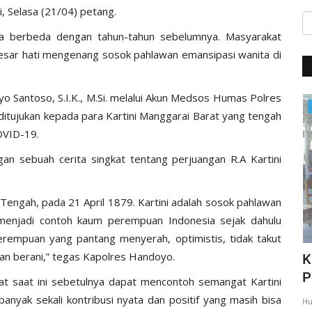
, Selasa (21/04) petang.
asa berbeda dengan tahun-tahun sebelumnya. Masyarakat
esar hati mengenang sosok pahlawan emansipasi wanita di
o Santoso, S.I.K., M.Si. melalui Akun Medsos Humas Polres
Giat Ops
tujukan kepada para Kartini Manggarai Barat yang tengah
OVID-19.
n sebuah cerita singkat tentang perjuangan R.A Kartini
a Tengah, pada 21 April 1879. Kartini adalah sosok pahlawan
menjadi contoh kaum perempuan Indonesia sejak dahulu
 perempuan yang pantang menyerah, optimistis, tidak takut
an berani,” tegas Kapolres Handoyo.
,
Giat Quick Wins Polri, Polres Mabar
K
sambagi warga pesisir
P
t saat ini sebetulnya dapat mencontoh semangat Kartini
banyak sekali kontribusi nyata dan positif yang masih bisa
35
Humas Polres Manggarai Barat
Mar 10, 2018
2275
Hu