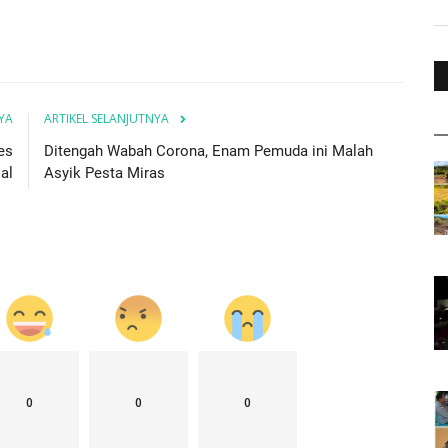
YA
ARTIKEL SELANJUTNYA
es
Ditengah Wabah Corona, Enam Pemuda ini Malah
al
Asyik Pesta Miras
0
0
0