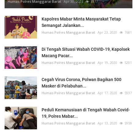
Humas Polres Manggarai Barat
Apr 30, 2025
1377
Kapolres Mabar Minta Masyarakat Tetap
Semangat Jalankan...
Humas Polres Manggarai Barat
Apr 23, 2020
7681
Di Tengah Situasi Wabah COVID-19, Kapolsek
Macang Pacar...
Humas Polres Manggarai Barat
Apr 19, 2020
5201
Cegah Virus Corona, Polwan Bagikan 500
Masker di Pelabuhan...
Humas Polres Manggarai Barat
Apr 17, 2020
5937
Peduli Kemanusiaan di Tengah Wabah Covid-
19, Polres Mabar...
Humas Polres Manggarai Barat
Apr 13, 2020
5959