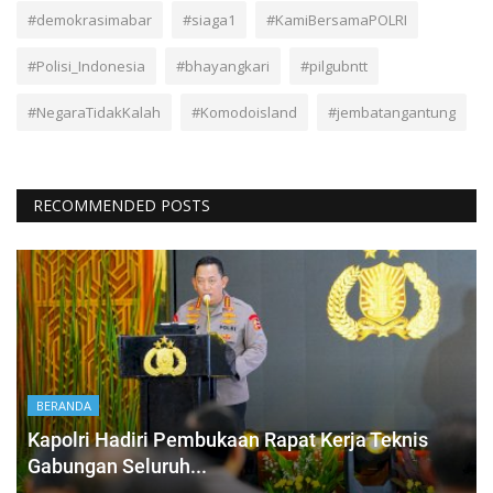
#demokrasimabar
#siaga1
#KamiBersamaPOLRI
#Polisi_Indonesia
#bhayangkari
#pilgubntt
#NegaraTidakKalah
#Komodoisland
#jembatangantung
RECOMMENDED POSTS
BERANDA
Kapolri Hadiri Pembukaan Rapat Kerja Teknis
Gabungan Seluruh...