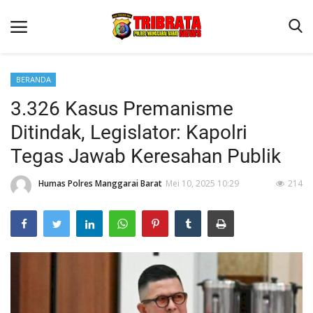
BERANDA
3.326 Kasus Premanisme
Beranda
Ditindak, Legislator: Kapolri
Binkam
Tegas Jawab Keresahan Publik
Terms & Conditions
Humas Polres Manggarai Barat
Mei 10, 2025 10:29
214
Reskrim
Lantas
Polisi Kita
Mitra Polisi
Giat Ops