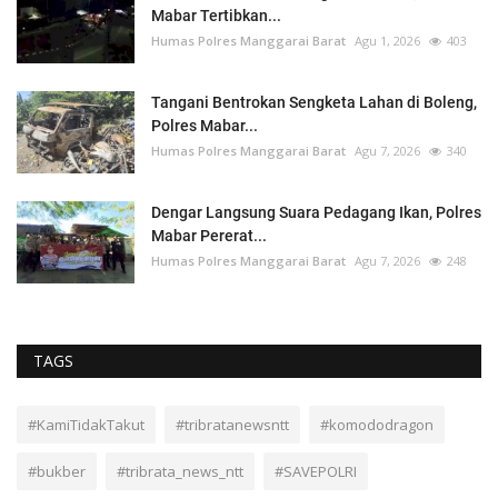
Mabar Tertibkan...
Humas Polres Manggarai Barat
Agu 1, 2026
403
Tangani Bentrokan Sengketa Lahan di Boleng,
Polres Mabar...
Humas Polres Manggarai Barat
Agu 7, 2026
340
Dengar Langsung Suara Pedagang Ikan, Polres
Mabar Pererat...
Humas Polres Manggarai Barat
Agu 7, 2026
248
TAGS
#KamiTidakTakut
#tribratanewsntt
#komododragon
#bukber
#tribrata_news_ntt
#SAVEPOLRI