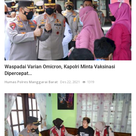
Waspadai Varian Omicron, Kapolri Minta Vaksinasi
Dipercepat...
Humas Polres Manggarai Barat
Des 22, 2021
1319