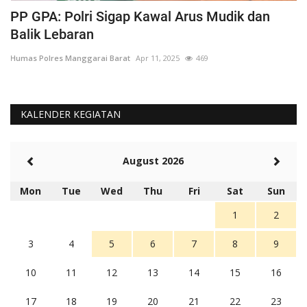
PP GPA: Polri Sigap Kawal Arus Mudik dan
H
Balik Lebaran
M
Humas Polres Manggarai Barat
Apr 11, 2025
469
Hu
KALENDER KEGIATAN
August 2026
Mon
Tue
Wed
Thu
Fri
Sat
Sun
1
2
3
4
5
6
7
8
9
10
11
12
13
14
15
16
17
18
19
20
21
22
23