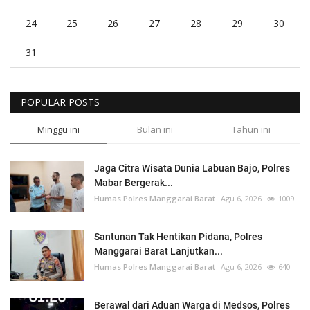
24
25
26
27
28
29
30
31
POPULAR POSTS
Minggu ini
Bulan ini
Tahun ini
Jaga Citra Wisata Dunia Labuan Bajo, Polres
Mabar Bergerak...
Humas Polres Manggarai Barat
Agu 6, 2026
1009
Santunan Tak Hentikan Pidana, Polres
Manggarai Barat Lanjutkan...
Humas Polres Manggarai Barat
Agu 6, 2026
640
Berawal dari Aduan Warga di Medsos, Polres