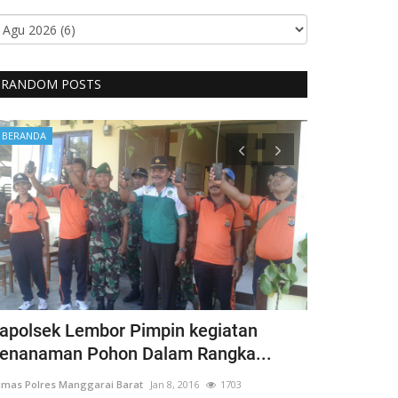
RANDOM POSTS
BERANDA
BERANDA
apolsek Lembor Pimpin kegiatan
Bentuk Kep
enanaman Pohon Dalam Rangka...
Penyandang 
mas Polres Manggarai Barat
Jan 8, 2016
1703
Humas Polres Man