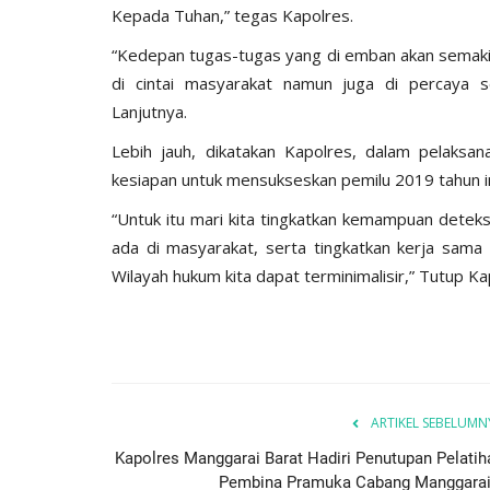
Kepada Tuhan,” tegas Kapolres.
“Kedepan tugas-tugas yang di emban akan semakin
di cintai masyarakat namun juga di percaya 
Lanjutnya.
Lebih jauh, dikatakan Kapolres, dalam pelaksa
BERANDA
kesiapan untuk mensukseskan pemilu 2019 tahun in
“Untuk itu mari kita tingkatkan kemampuan deteksi
ada di masyarakat, serta tingkatkan kerja sama
Wilayah hukum kita dapat terminimalisir,” Tutup Ka
ngkatan Akpol
Surat Telegram Rotasi Pati Polri
ARTIKEL SEBELUMN
si
Komjen Agus Andrianto...
Kapolres Manggarai Barat Hadiri Penutupan Pelatih
u 25, 2021
1278
Humas Polres Manggarai Barat
Jun 26, 2023
10
Pembina Pramuka Cabang Manggarai.