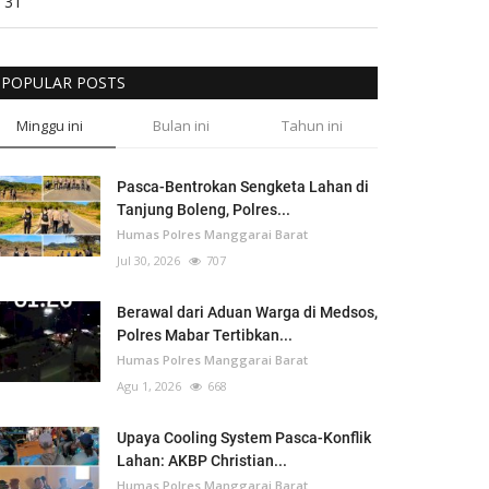
31
POPULAR POSTS
Minggu ini
Bulan ini
Tahun ini
Pasca-Bentrokan Sengketa Lahan di
Tanjung Boleng, Polres...
Humas Polres Manggarai Barat
Jul 30, 2026
707
Berawal dari Aduan Warga di Medsos,
Polres Mabar Tertibkan...
Humas Polres Manggarai Barat
Agu 1, 2026
668
Upaya Cooling System Pasca-Konflik
Lahan: AKBP Christian...
Humas Polres Manggarai Barat