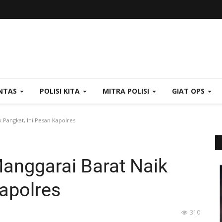
NTAS
POLISI KITA
MITRA POLISI
GIAT OPS
 Pangkat, Ini Pesan Kapolres
anggarai Barat Naik
Kapolres
310