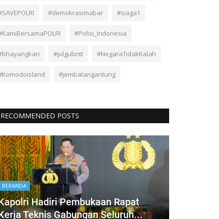
#SAVEPOLRI
#demokrasimabar
#siaga1
#KamiBersamaPOLRI
#Polisi_Indonesia
#bhayangkari
#pilgubntt
#NegaraTidakKalah
#Komodoisland
#jembatangantung
RECOMMENDED POSTS
BERANDA
Kapolri Hadiri Pembukaan Rapat
Kerja Teknis Gabungan Seluruh...