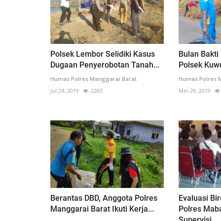
Polsek Lembor Selidiki Kasus
Bulan Bakti
Dugaan Penyerobotan Tanah...
Polsek Kuwu
Humas Polres Manggarai Barat
Humas Polres 
Jul 24, 2019
2283
Mei 29, 2019
Berantas DBD, Anggota Polres
Evaluasi Bi
Manggarai Barat Ikuti Kerja...
Polres Mab
Supervisi...