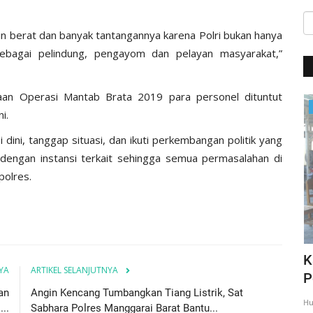
 berat dan banyak tantangannya karena Polri bukan hanya
sebagai pelindung, pengayom dan pelayan masyarakat,”
naan Operasi Mantab Brata 2019 para personel dituntut
Giat Ops
i.
 dini, tanggap situasi, dan ikuti perkembangan politik yang
 dengan instansi terkait sehingga semua permasalahan di
polres.
,
Giat Quick Wins Polri, Polres Mabar
K
YA
ARTIKEL SELANJUTNYA
sambagi warga pesisir
P
an
Angin Kencang Tumbangkan Tiang Listrik, Sat
35
Humas Polres Manggarai Barat
Mar 10, 2018
2275
Hu
..
Sabhara Polres Manggarai Barat Bantu...