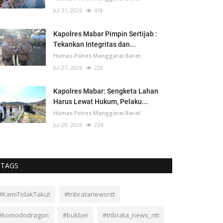
Jul 31, 2026
418
Kapolres Mabar Pimpin Sertijab :
Tekankan Integritas dan...
Humas Polres Manggarai Barat
Jul 27, 2026
228
Kapolres Mabar: Sengketa Lahan
Harus Lewat Hukum, Pelaku...
Humas Polres Manggarai Barat
Jul 29, 2026
224
TAGS
#KamiTidakTakut
#tribratanewsntt
#komododragon
#bukber
#tribrata_news_ntt