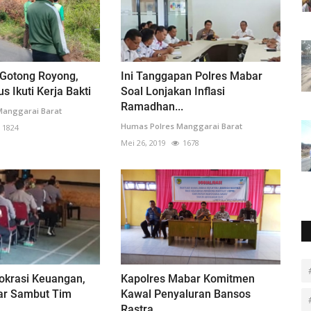
 Gotong Royong,
Ini Tanggapan Polres Mabar
s Ikuti Kerja Bakti
Soal Lonjakan Inflasi
Ramadhan...
Manggarai Barat
Humas Polres Manggarai Barat
1824
Mei 26, 2019
1678
rokrasi Keuangan,
Kapolres Mabar Komitmen
ar Sambut Tim
Kawal Penyaluran Bansos
Rastra