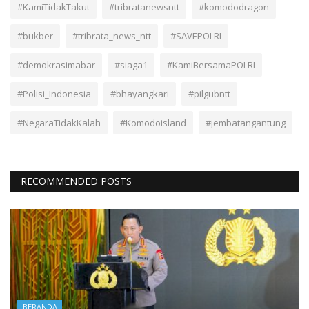
#KamiTidakTakut
#tribratanewsntt
#komododragon
#bukber
#tribrata_news_ntt
#SAVEPOLRI
#demokrasimabar
#siaga1
#KamiBersamaPOLRI
#Polisi_Indonesia
#bhayangkari
#pilgubntt
#NegaraTidakKalah
#Komodoisland
#jembatangantung
RECOMMENDED POSTS
BERANDA