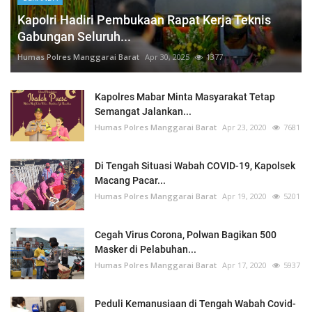
Kapolri Hadiri Pembukaan Rapat Kerja Teknis
Gabungan Seluruh...
Humas Polres Manggarai Barat
Apr 30, 2025
1377
Kapolres Mabar Minta Masyarakat Tetap
Semangat Jalankan...
Humas Polres Manggarai Barat
Apr 23, 2020
7681
Di Tengah Situasi Wabah COVID-19, Kapolsek
Macang Pacar...
Humas Polres Manggarai Barat
Apr 19, 2020
5201
Cegah Virus Corona, Polwan Bagikan 500
Masker di Pelabuhan...
Humas Polres Manggarai Barat
Apr 17, 2020
5937
Peduli Kemanusiaan di Tengah Wabah Covid-