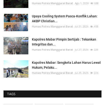
Humas Polres Manggarai Barat
Agu 1, 2026
668
Upaya Cooling System Pasca-Konflik Lahan:
AKBP Christian...
Humas Polres Manggarai Barat
Jul 31, 2026
418
Kapolres Mabar Pimpin Sertijab : Tekankan
Integritas dan...
Humas Polres Manggarai Barat
Jul 27, 2026
228
Kapolres Mabar: Sengketa Lahan Harus Lewat
Hukum, Pelaku...
Humas Polres Manggarai Barat
Jul 29, 2026
224
TAGS