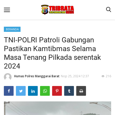
BERANDA
TNI-POLRI Patroli Gabungan
Beranda
Pastikan Kamtibmas Selama
Binkam
Masa Tenang Pilkada serentak
Terms & Conditions
2024
Reskrim
Humas Polres Manggarai Barat
Nop 25, 2024 12:37
216
Lantas
Polisi Kita
Mitra Polisi
Giat Ops