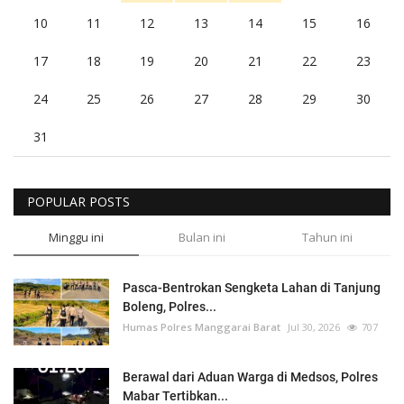
10
11
12
13
14
15
16
17
18
19
20
21
22
23
24
25
26
27
28
29
30
31
POPULAR POSTS
Minggu ini
Bulan ini
Tahun ini
Pasca-Bentrokan Sengketa Lahan di Tanjung
Boleng, Polres...
Humas Polres Manggarai Barat
Jul 30, 2026
707
Berawal dari Aduan Warga di Medsos, Polres
Mabar Tertibkan...