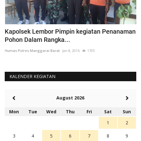
Kapolsek Lembor Pimpin kegiatan Penanaman
B
Pohon Dalam Rangka...
D
Humas Polres Manggarai Barat
Jan 8, 2016
1703
Hu
KALENDER KEGIATAN
August 2026
Mon
Tue
Wed
Thu
Fri
Sat
Sun
1
2
3
4
5
6
7
8
9