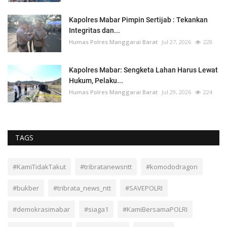
Kapolres Mabar Pimpin Sertijab : Tekankan
Integritas dan...
Humas Polres Manggarai Barat
Jul 27, 2026
228
Kapolres Mabar: Sengketa Lahan Harus Lewat
Hukum, Pelaku...
Humas Polres Manggarai Barat
Jul 29, 2026
224
TAGS
#KamiTidakTakut
#tribratanewsntt
#komododragon
#bukber
#tribrata_news_ntt
#SAVEPOLRI
#demokrasimabar
#siaga1
#KamiBersamaPOLRI