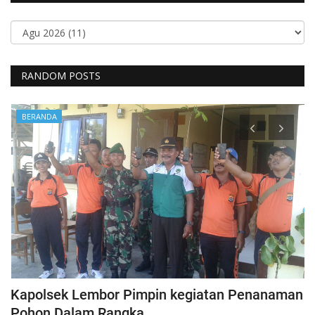
RANDOM POSTS
BERANDA
Kapolsek Lembor Pimpin kegiatan Penanaman
B
Pohon Dalam Rangka...
D