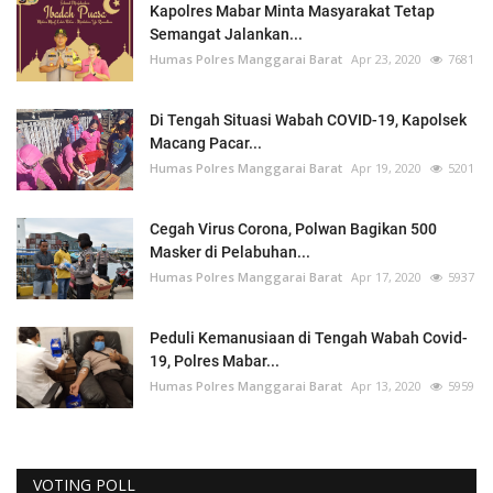
Kapolres Mabar Minta Masyarakat Tetap
Semangat Jalankan...
Humas Polres Manggarai Barat
Apr 23, 2020
7681
Di Tengah Situasi Wabah COVID-19, Kapolsek
Macang Pacar...
Humas Polres Manggarai Barat
Apr 19, 2020
5201
Cegah Virus Corona, Polwan Bagikan 500
Masker di Pelabuhan...
Humas Polres Manggarai Barat
Apr 17, 2020
5937
Peduli Kemanusiaan di Tengah Wabah Covid-
19, Polres Mabar...
Humas Polres Manggarai Barat
Apr 13, 2020
5959
VOTING POLL