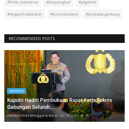
#Polisi_Indonesia
#bhayangkari
#pilgubntt
#NegaraTidakKalah
#Komodoisland
#jembatangantung
RECOMMENDED POSTS
BERANDA
Kapolri Hadiri Pembukaan Rapat Kerja Teknis
Gabungan Seluruh...
Humas Polres Manggarai Barat
Apr 30, 2025
1377