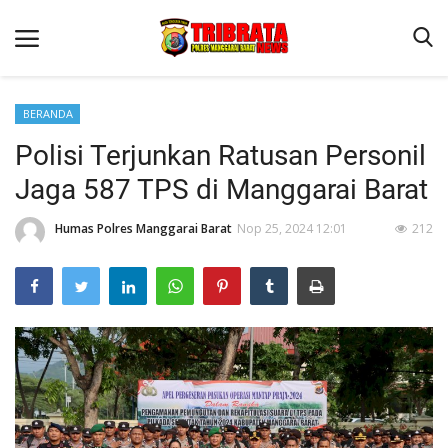
BERANDA
Polisi Terjunkan Ratusan Personil
Beranda
Jaga 587 TPS di Manggarai Barat
Binkam
Humas Polres Manggarai Barat
Nop 25, 2024 12:01
212
Terms & Conditions
Reskrim
Lantas
Polisi Kita
Mitra Polisi
Giat Ops