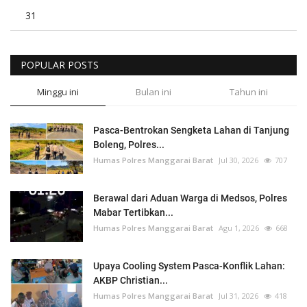
31
POPULAR POSTS
Minggu ini
Bulan ini
Tahun ini
Pasca-Bentrokan Sengketa Lahan di Tanjung
Boleng, Polres...
Humas Polres Manggarai Barat
Jul 30, 2026
707
Berawal dari Aduan Warga di Medsos, Polres
Mabar Tertibkan...
Humas Polres Manggarai Barat
Agu 1, 2026
668
Upaya Cooling System Pasca-Konflik Lahan:
AKBP Christian...
Humas Polres Manggarai Barat
Jul 31, 2026
418