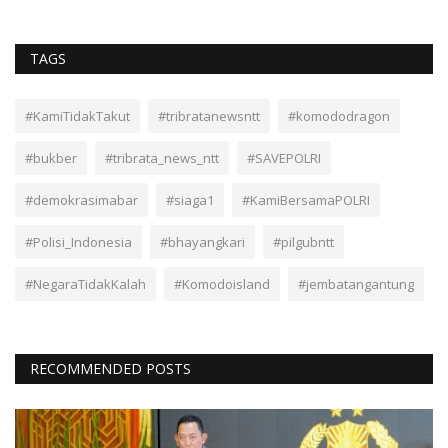
TAGS
#KamiTidakTakut
#tribratanewsntt
#komododragon
#bukber
#tribrata_news_ntt
#SAVEPOLRI
#demokrasimabar
#siaga1
#KamiBersamaPOLRI
#Polisi_Indonesia
#bhayangkari
#pilgubntt
#NegaraTidakKalah
#Komodoisland
#jembatangantung
RECOMMENDED POSTS