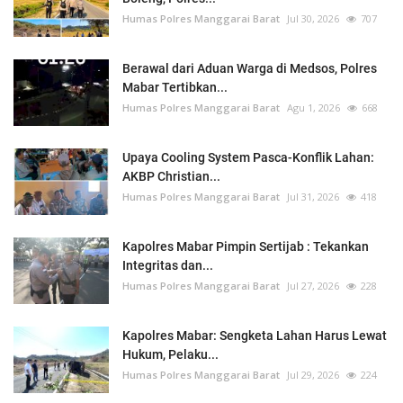
Humas Polres Manggarai Barat
Jul 30, 2026
707
Berawal dari Aduan Warga di Medsos, Polres
Mabar Tertibkan...
Humas Polres Manggarai Barat
Agu 1, 2026
668
Upaya Cooling System Pasca-Konflik Lahan:
AKBP Christian...
Humas Polres Manggarai Barat
Jul 31, 2026
418
Kapolres Mabar Pimpin Sertijab : Tekankan
Integritas dan...
Humas Polres Manggarai Barat
Jul 27, 2026
228
Kapolres Mabar: Sengketa Lahan Harus Lewat
Hukum, Pelaku...
Humas Polres Manggarai Barat
Jul 29, 2026
224