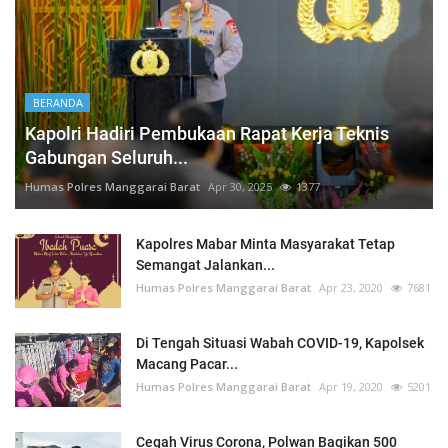
BERANDA
Kapolri Hadiri Pembukaan Rapat Kerja Teknis
Gabungan Seluruh...
Humas Polres Manggarai Barat
Apr 30, 2025
1377
Kapolres Mabar Minta Masyarakat Tetap
Semangat Jalankan...
Humas Polres Manggarai Barat
Apr 23, 2020
7681
Di Tengah Situasi Wabah COVID-19, Kapolsek
Macang Pacar...
Humas Polres Manggarai Barat
Apr 19, 2020
5201
Cegah Virus Corona, Polwan Bagikan 500