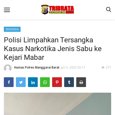
BERANDA
Polisi Limpahkan Tersangka
Beranda
Kasus Narkotika Jenis Sabu ke
Binkam
Kejari Mabar
Terms & Conditions
Humas Polres Manggarai Barat
Jun 5, 2025 03:17
271
Reskrim
Lantas
Polisi Kita
Mitra Polisi
Giat Ops