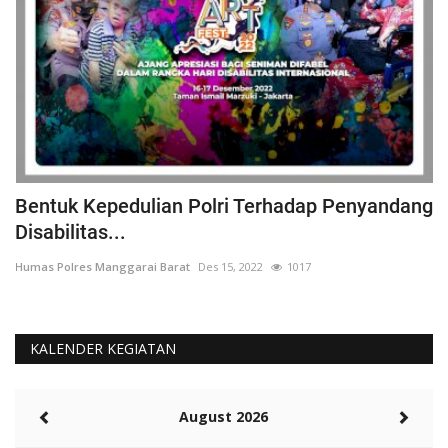
an
Bentuk Kepedulian Polri Terhadap Penyandang
P
Disabilitas...
P
Humas Polres Manggarai Barat
Des 15, 2022
1017
Hu
KALENDER KEGIATAN
August 2026