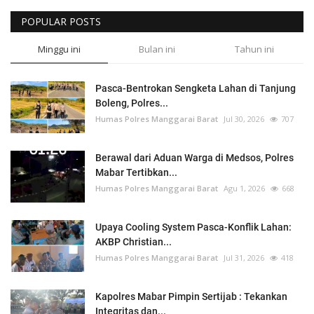
POPULAR POSTS
Minggu ini
Bulan ini
Tahun ini
Pasca-Bentrokan Sengketa Lahan di Tanjung
Boleng, Polres...
Humas Polres Manggarai Barat
Jul 30, 2026
707
Berawal dari Aduan Warga di Medsos, Polres
Mabar Tertibkan...
Humas Polres Manggarai Barat
Agu 1, 2026
668
Upaya Cooling System Pasca-Konflik Lahan:
AKBP Christian...
Humas Polres Manggarai Barat
Jul 31, 2026
418
Kapolres Mabar Pimpin Sertijab : Tekankan
Integritas dan...