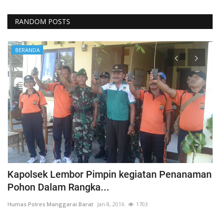
RANDOM POSTS
BERANDA
Kapolsek Lembor Pimpin kegiatan Penanaman
B
Pohon Dalam Rangka...
D
Humas Polres Manggarai Barat
Jan 8, 2016
1703
Hu