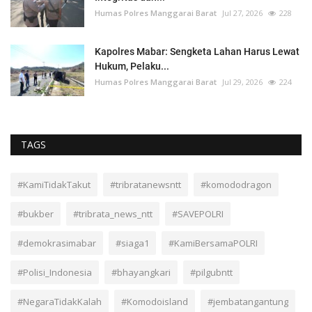
Humas Polres Manggarai Barat
Jul 27, 2026
228
Kapolres Mabar: Sengketa Lahan Harus Lewat
Hukum, Pelaku...
Humas Polres Manggarai Barat
Jul 29, 2026
224
TAGS
#KamiTidakTakut
#tribratanewsntt
#komododragon
#bukber
#tribrata_news_ntt
#SAVEPOLRI
#demokrasimabar
#siaga1
#KamiBersamaPOLRI
#Polisi_Indonesia
#bhayangkari
#pilgubntt
#NegaraTidakKalah
#Komodoisland
#jembatangantung