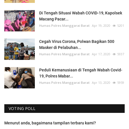
Di Tengah Situasi Wabah COVID-19, Kapolsek
Macang Pacar...
Humas Polres Manggarai Barat
Apr 19, 2020
5201
Cegah Virus Corona, Polwan Bagikan 500
Masker di Pelabuhan...
Humas Polres Manggarai Barat
Apr 17, 2020
5937
Peduli Kemanusiaan di Tengah Wabah Covid-
19, Polres Mabar...
Humas Polres Manggarai Barat
Apr 13, 2020
5959
VOTING POLL
Menurut anda, bagaimana tampilan terbaru kami?