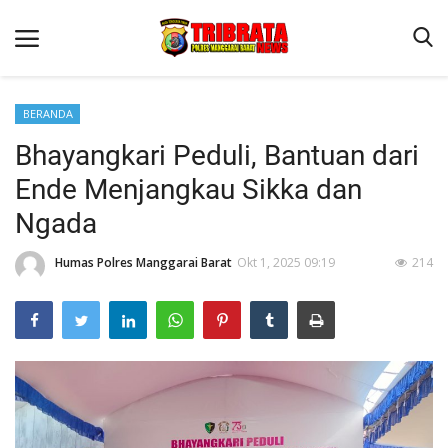
BERANDA
Bhayangkari Peduli, Bantuan dari
Beranda
Ende Menjangkau Sikka dan
Binkam
Ngada
Terms & Conditions
Humas Polres Manggarai Barat
Okt 1, 2025 09:19
214
Reskrim
Lantas
Polisi Kita
Mitra Polisi
Giat Ops