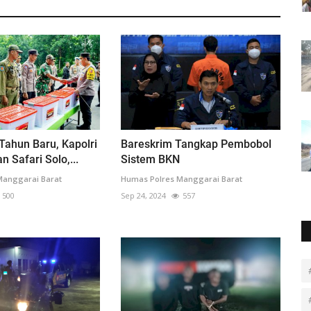
-Tahun Baru, Kapolri
Bareskrim Tangkap Pembobol
 Safari Solo,...
Sistem BKN
Manggarai Barat
Humas Polres Manggarai Barat
500
Sep 24, 2024
557