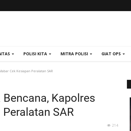
NTAS
POLISI KITA
MITRA POLISI
GIAT OPS
 Mabar Cek Kesiapan Peralatan SAR
a Bencana, Kapolres
 Peralatan SAR
214