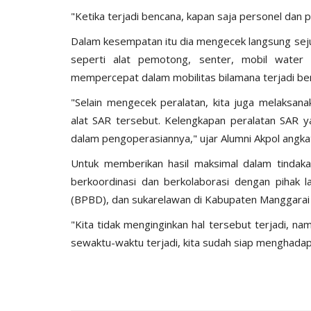
"Ketika terjadi bencana, kapan saja personel dan p
Dalam kesempatan itu dia mengecek langsung sej
seperti alat pemotong, senter, mobil water 
mempercepat dalam mobilitas bilamana terjadi be
"Selain mengecek peralatan, kita juga melaks
BERANDA
alat SAR tersebut. Kelengkapan peralatan SAR 
dalam pengoperasiannya," ujar Alumni Akpol angka
Untuk memberikan hasil maksimal dalam tindaka
berkoordinasi dan berkolaborasi dengan pihak 
(BPBD), dan sukarelawan di Kabupaten Manggarai 
"Kita tidak menginginkan hal tersebut terjadi, 
sewaktu-waktu terjadi, kita sudah siap menghadap
ngkatan Akpol
Surat Telegram Rotasi Pati Polri
si
Komjen Agus Andrianto...
u 25, 2021
1278
Humas Polres Manggarai Barat
Jun 26, 2023
10