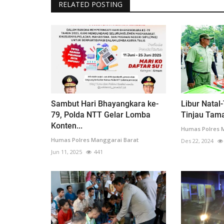
RELATED POSTING
Sambut Hari Bhayangkara ke-
Libur Natal
79, Polda NTT Gelar Lomba
Tinjau Taman
Konten...
Humas Polres 
Humas Polres Manggarai Barat
Des 22, 2024
Jun 11, 2025
441