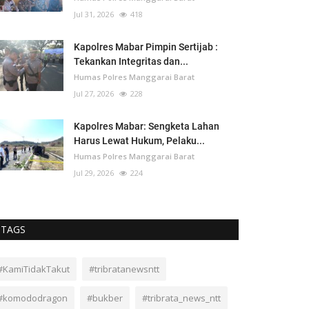
Jul 31, 2026
418
Kapolres Mabar Pimpin Sertijab :
Tekankan Integritas dan...
Humas Polres Manggarai Barat
Jul 27, 2026
228
Kapolres Mabar: Sengketa Lahan
Harus Lewat Hukum, Pelaku...
Humas Polres Manggarai Barat
Jul 29, 2026
224
TAGS
#KamiTidakTakut
#tribratanewsntt
#komododragon
#bukber
#tribrata_news_ntt