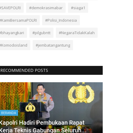
#SAVEPOLRI
#demokrasimabar
#siaga1
#KamiBersamaPOLRI
#Polisi_Indonesia
#bhayangkari
#pilgubntt
#NegaraTidakKalah
#Komodoisland
#jembatangantung
RECOMMENDED POSTS
BERANDA
Kapolri Hadiri Pembukaan Rapat
Kerja Teknis Gabungan Seluruh...