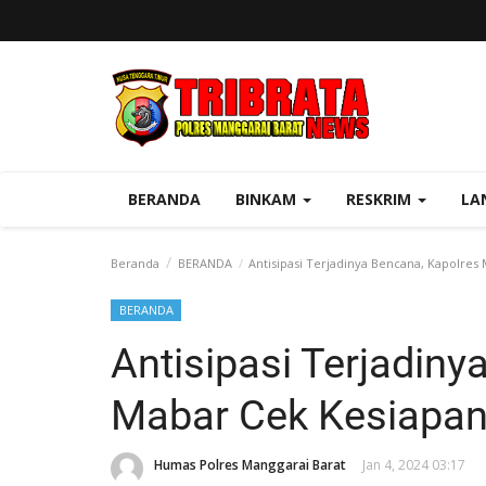
BERANDA
BINKAM
RESKRIM
LA
Beranda
BERANDA
Antisipasi Terjadinya Bencana, Kapolres
BERANDA
Antisipasi Terjadiny
Mabar Cek Kesiapan
Humas Polres Manggarai Barat
Jan 4, 2024 03:17