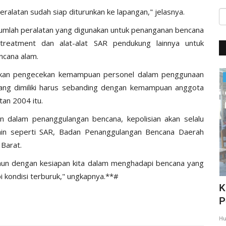
eralatan sudah siap diturunkan ke lapangan," jelasnya.
umlah peralatan yang digunakan untuk penanganan bencana
treatment dan alat-alat SAR pendukung lainnya untuk
ncana alam.
anakan pengecekan kemampuan personel dalam penggunaan
Giat Ops
yang dimiliki harus sebanding dengan kemampuan anggota
tan 2004 itu.
n dalam penanggulangan bencana, kepolisian akan selalu
lain seperti SAR, Badan Penanggulangan Bencana Daerah
Barat.
namun dengan kesiapan kita dalam menghadapi bencana yang
i kondisi terburuk," ungkapnya.**#
,
Giat Quick Wins Polri, Polres Mabar
K
sambagi warga pesisir
P
35
Humas Polres Manggarai Barat
Mar 10, 2018
2275
Hu