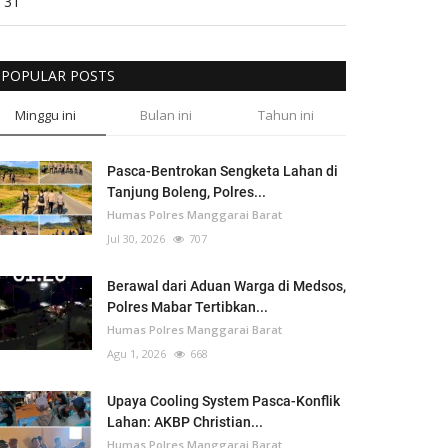
31
POPULAR POSTS
Minggu ini
Bulan ini
Tahun ini
Pasca-Bentrokan Sengketa Lahan di
Tanjung Boleng, Polres...
Humas Polres Manggarai Barat
Jul 30, 2026
707
Berawal dari Aduan Warga di Medsos,
Polres Mabar Tertibkan...
Humas Polres Manggarai Barat
Agu 1, 2026
668
Upaya Cooling System Pasca-Konflik
Lahan: AKBP Christian...
Humas Polres Manggarai Barat