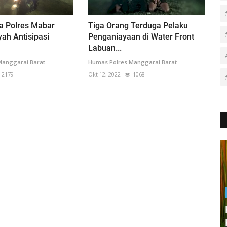
a Polres Mabar
Tiga Orang Terduga Pelaku
yah Antisipasi
Penganiayaan di Water Front
Labuan...
Manggarai Barat
Humas Polres Manggarai Barat
2179
Okt 12, 2022
1068