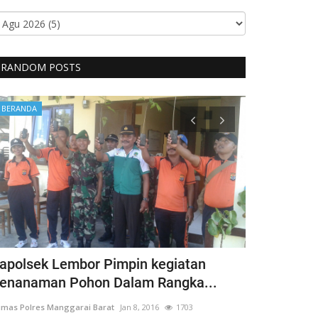
RANDOM POSTS
BERANDA
BERANDA
apolsek Lembor Pimpin kegiatan
Bentuk Kep
enanaman Pohon Dalam Rangka...
Penyandang 
mas Polres Manggarai Barat
Jan 8, 2016
1703
Humas Polres Man