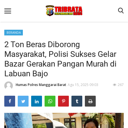
BERANDA
2 Ton Beras Diborong
Beranda
Masyarakat, Polisi Sukses Gelar
Binkam
Bazar Gerakan Pangan Murah di
Terms & Conditions
Labuan Bajo
Reskrim
Humas Polres Manggarai Barat
Agu 15, 2025 09:03
267
Lantas
Polisi Kita
Mitra Polisi
Giat Ops