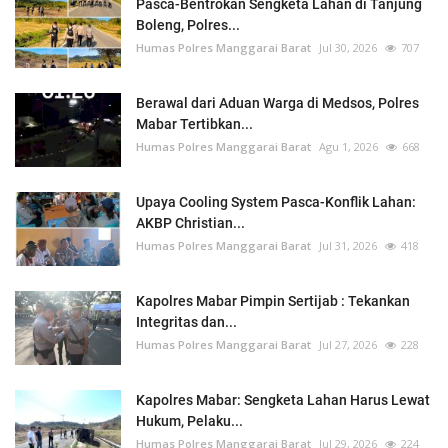
Pasca-Bentrokan Sengketa Lahan di Tanjung
Boleng, Polres...
Humas Polres Manggarai Barat
Jul 30, 2026
707
Berawal dari Aduan Warga di Medsos, Polres
Mabar Tertibkan...
Humas Polres Manggarai Barat
Agu 1, 2026
668
Upaya Cooling System Pasca-Konflik Lahan:
AKBP Christian...
Humas Polres Manggarai Barat
Jul 31, 2026
418
Kapolres Mabar Pimpin Sertijab : Tekankan
Integritas dan...
Humas Polres Manggarai Barat
Jul 27, 2026
228
Kapolres Mabar: Sengketa Lahan Harus Lewat
Hukum, Pelaku...
Humas Polres Manggarai Barat
Jul 29, 2026
224