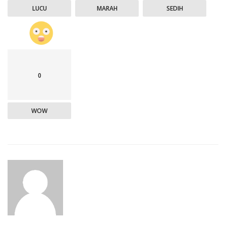
LUCU
MARAH
SEDIH
0
WOW