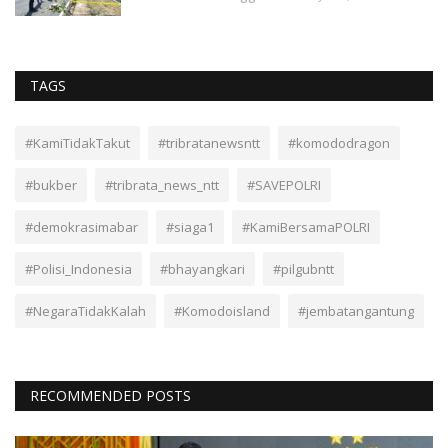
TAGS
#KamiTidakTakut
#tribratanewsntt
#komododragon
#bukber
#tribrata_news_ntt
#SAVEPOLRI
#demokrasimabar
#siaga1
#KamiBersamaPOLRI
#Polisi_Indonesia
#bhayangkari
#pilgubntt
#NegaraTidakKalah
#Komodoisland
#jembatangantung
RECOMMENDED POSTS