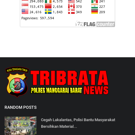
RANDOM POSTS
Cegah Lakalantas, Polisi Bantu Masyarakat
Bersihkan Material...