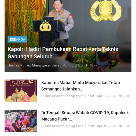
BERANDA
Kapolri Hadiri Pembukaan Rapat Kerja Teknis
Gabungan Seluruh...
Humas Polres Manggarai Barat
Apr 30, 2025
1377
Kapolres Mabar Minta Masyarakat Tetap
Semangat Jalankan...
Humas Polres Manggarai Barat
Apr 23, 2020
7681
Di Tengah Situasi Wabah COVID-19, Kapolsek
Macang Pacar...
Humas Polres Manggarai Barat
Apr 19, 2020
5201