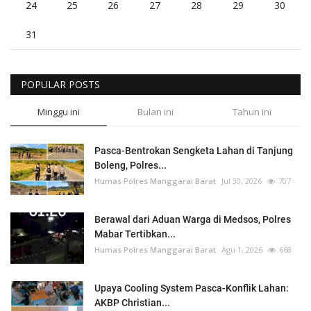
24
25
26
27
28
29
30
31
POPULAR POSTS
Minggu ini
Bulan ini
Tahun ini
Pasca-Bentrokan Sengketa Lahan di Tanjung
Boleng, Polres...
Humas Polres Manggarai Barat
Jul 30, 2026
707
Berawal dari Aduan Warga di Medsos, Polres
Mabar Tertibkan...
Humas Polres Manggarai Barat
Agu 1, 2026
668
Upaya Cooling System Pasca-Konflik Lahan:
AKBP Christian...