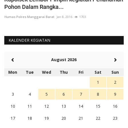
Pohon Dalam Rangka...
D
Humas Polres Manggarai Barat
Jan 8, 2016
1703
Hu
KALENDER KEGIATAN
August 2026
Mon
Tue
Wed
Thu
Fri
Sat
Sun
1
2
3
4
5
6
7
8
9
10
11
12
13
14
15
16
17
18
19
20
21
22
23