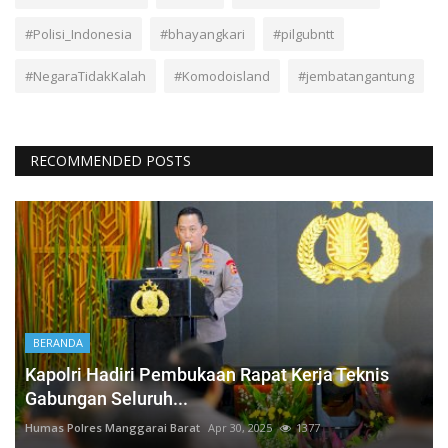
#Polisi_Indonesia
#bhayangkari
#pilgubntt
#NegaraTidakKalah
#Komodoisland
#jembatangantung
RECOMMENDED POSTS
BERANDA
Kapolri Hadiri Pembukaan Rapat Kerja Teknis
Gabungan Seluruh...
Humas Polres Manggarai Barat
Apr 30, 2025
1377