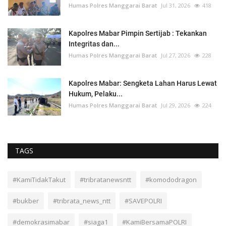
Humas Polres Manggarai Barat
Jul 31, 2026
418
Kapolres Mabar Pimpin Sertijab : Tekankan
Integritas dan...
Humas Polres Manggarai Barat
Jul 27, 2026
228
Kapolres Mabar: Sengketa Lahan Harus Lewat
Hukum, Pelaku...
Humas Polres Manggarai Barat
Jul 29, 2026
224
TAGS
#KamiTidakTakut
#tribratanewsntt
#komododragon
#bukber
#tribrata_news_ntt
#SAVEPOLRI
#demokrasimabar
#siaga1
#KamiBersamaPOLRI