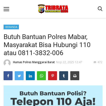
BERANDA
Butuh Bantuan Polres Mabar,
Beranda
Masyarakat Bisa Hubungi 110
Binkam
atau 0811-3832-006
Terms & Conditions
Humas Polres Manggarai Barat
Nop 22, 2025 12:47
472
Reskrim
Lantas
Polisi Kita
Mitra Polisi
Giat Ops