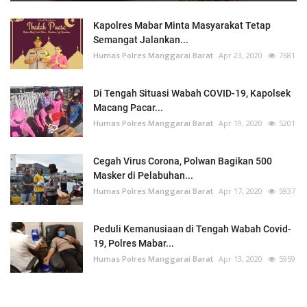
Kapolres Mabar Minta Masyarakat Tetap
Semangat Jalankan...
Humas Polres Manggarai Barat
Apr 23, 2020
7681
Di Tengah Situasi Wabah COVID-19, Kapolsek
Macang Pacar...
Humas Polres Manggarai Barat
Apr 19, 2020
5201
Cegah Virus Corona, Polwan Bagikan 500
Masker di Pelabuhan...
Humas Polres Manggarai Barat
Apr 17, 2020
5937
Peduli Kemanusiaan di Tengah Wabah Covid-
19, Polres Mabar...
Humas Polres Manggarai Barat
Apr 13, 2020
5959