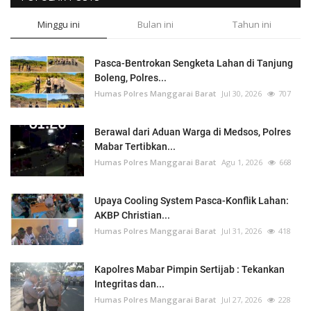
Minggu ini
Bulan ini
Tahun ini
Pasca-Bentrokan Sengketa Lahan di Tanjung
Boleng, Polres...
Humas Polres Manggarai Barat
Jul 30, 2026
707
Berawal dari Aduan Warga di Medsos, Polres
Mabar Tertibkan...
Humas Polres Manggarai Barat
Agu 1, 2026
668
Upaya Cooling System Pasca-Konflik Lahan:
AKBP Christian...
Humas Polres Manggarai Barat
Jul 31, 2026
418
Kapolres Mabar Pimpin Sertijab : Tekankan
Integritas dan...
Humas Polres Manggarai Barat
Jul 27, 2026
228