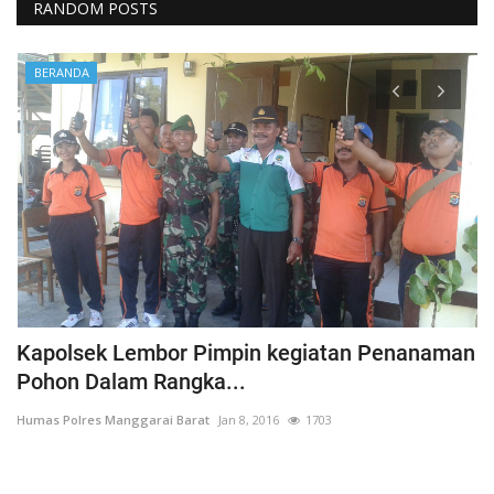
RANDOM POSTS
BERANDA
Kapolsek Lembor Pimpin kegiatan Penanaman
B
Pohon Dalam Rangka...
D
Humas Polres Manggarai Barat
Jan 8, 2016
1703
Hu