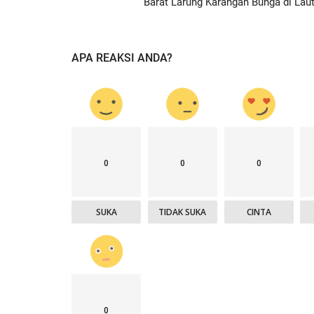
Barat Larung Karangan Bunga di Laut.
APA REAKSI ANDA?
0
0
0
SUKA
TIDAK SUKA
CINTA
0