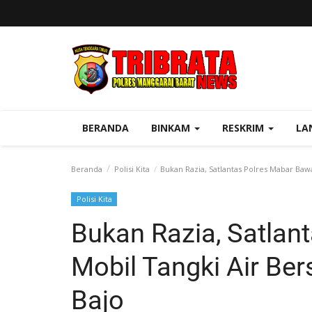
BERANDA
BINKAM
RESKRIM
LA
Beranda
Polisi Kita
Bukan Razia, Satlantas Polres Mabar Baw
Polisi Kita
Bukan Razia, Satlan
Mobil Tangki Air Be
Bajo