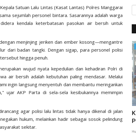
h Kepala Satuan Lalu Lintas (Kasat Lantas) Polres Manggarai
sama sejumlah personel bintara. Sasarannya adalah warga
idera kendala keterbatasan pasokan air bersih untuk
 dengan menjinjing jeriken dan ember kosong—mengantre
Giat Ops
ur dari badan tangki. Dengan sigap, para personel polisi
tersebut hingga penuh.
 merupakan wujud nyata kepedulian dan kehadiran Polri di
 air bersih adalah kebutuhan paling mendasar. Melalui
ami ingin langsung menyentuh dan membantu meringankan
," ujar AKP Parta di sela-sela kesibukannya memimpin
ncang agar polisi lalu lintas tidak hanya dikenal di jalan
,
Giat Quick Wins Polri, Polres Mabar
K
enegakan hukum, melainkan hadir sebagai sosok pelindung
sambagi warga pesisir
P
syarakat sekitar.
35
Humas Polres Manggarai Barat
Mar 10, 2018
2275
Hu