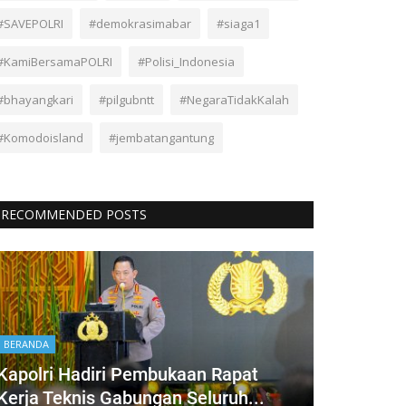
#SAVEPOLRI
#demokrasimabar
#siaga1
#KamiBersamaPOLRI
#Polisi_Indonesia
#bhayangkari
#pilgubntt
#NegaraTidakKalah
#Komodoisland
#jembatangantung
RECOMMENDED POSTS
BERANDA
Kapolri Hadiri Pembukaan Rapat
Kerja Teknis Gabungan Seluruh...