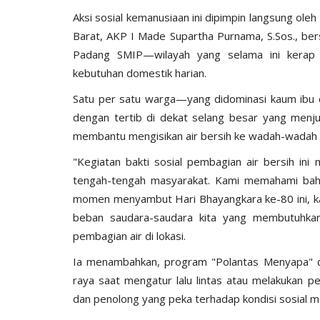
‎Aksi sosial kemanusiaan ini dipimpin langsung ole
Barat, AKP I Made Supartha Purnama, S.Sos., ber
Padang SMIP—wilayah yang selama ini kerap d
kebutuhan domestik harian.
‎Satu per satu warga—yang didominasi kaum ibu
BERANDA
dengan tertib di dekat selang besar yang menjul
membantu mengisikan air bersih ke wadah-wadah 
"Kegiatan bakti sosial pembagian air bersih ini
tengah-tengah masyarakat. Kami memahami bahwa
momen menyambut Hari Bhayangkara ke-80 ini, k
beban saudara-saudara kita yang membutuhkan
pembagian air di lokasi.
‎Ia menambahkan, program "Polantas Menyapa" dira
ngkatan Akpol
Surat Telegram Rotasi Pati Polri
raya saat mengatur lalu lintas atau melakukan p
si
Komjen Agus Andrianto...
dan penolong yang peka terhadap kondisi sosial ma
u 25, 2021
1278
Humas Polres Manggarai Barat
Jun 26, 2023
10