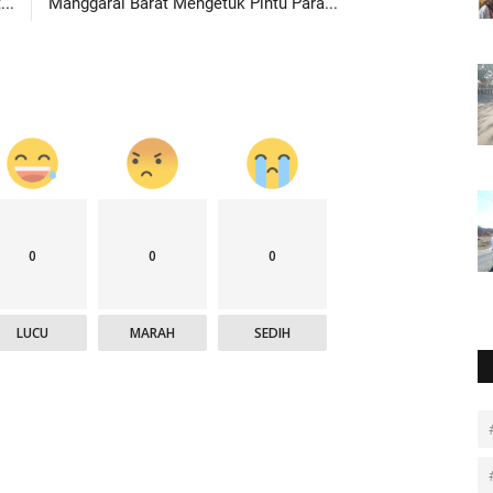
..
Manggarai Barat Mengetuk Pintu Para...
0
0
0
LUCU
MARAH
SEDIH