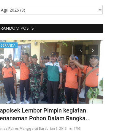
RANDOM POSTS
BERANDA
BERANDA
apolsek Lembor Pimpin kegiatan
Bentuk Kep
enanaman Pohon Dalam Rangka...
Penyandang 
mas Polres Manggarai Barat
Jan 8, 2016
1703
Humas Polres Man