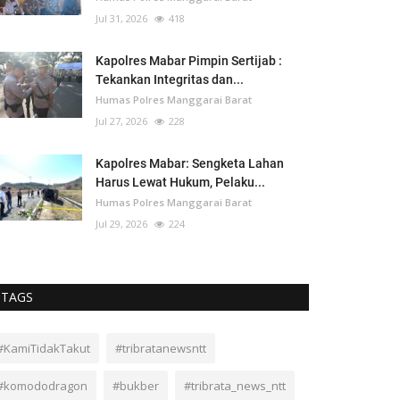
Jul 31, 2026
418
Kapolres Mabar Pimpin Sertijab :
Tekankan Integritas dan...
Humas Polres Manggarai Barat
Jul 27, 2026
228
Kapolres Mabar: Sengketa Lahan
Harus Lewat Hukum, Pelaku...
Humas Polres Manggarai Barat
Jul 29, 2026
224
TAGS
#KamiTidakTakut
#tribratanewsntt
#komododragon
#bukber
#tribrata_news_ntt