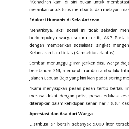
‎"Kehadiran kami di sini bukan untuk membata
melainkan untuk tulus membantu dan melayani mas
Edukasi
Humanis
di
Sela
Antrean
Menariknya, aksi sosial ini tidak sekadar me
berkumpulnya warga secara tertib, AKP Parta b
dengan memberikan sosialisasi singkat mengen
Kelancaran Lalu Lintas (Kamseltibcarlantas).
‎Sembari menunggu giliran jeriken diisi, warga d
berstandar SNI, mematuhi rambu-rambu lalu lint
jalanan Labuan Bajo yang kini kian padat seiring
‎"Kami menyisipkan pesan-pesan tertib berlalu l
merasa dekat dengan polisi, pesan edukasi kes
diterapkan dalam kehidupan sehari-hari," tutur Ka
Apresiasi
dan
Asa
dari
Warga
Distribusi air bersih sebanyak 5.000 liter ters