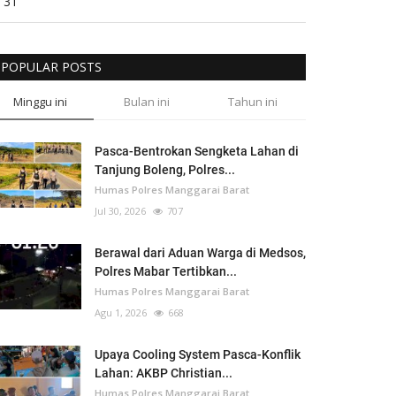
31
POPULAR POSTS
Minggu ini
Bulan ini
Tahun ini
Pasca-Bentrokan Sengketa Lahan di
Tanjung Boleng, Polres...
Humas Polres Manggarai Barat
Jul 30, 2026
707
Berawal dari Aduan Warga di Medsos,
Polres Mabar Tertibkan...
Humas Polres Manggarai Barat
Agu 1, 2026
668
Upaya Cooling System Pasca-Konflik
Lahan: AKBP Christian...
Humas Polres Manggarai Barat