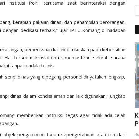
i institusi Polri, terutama saat berinteraksi dengan
ang, kerapian pakaian dinas, dan penampilan perorangan.
a ini dengan dedikasi terbaik," ujar IPTU Komang di hadapan
Giat Ops
erorangan, pemeriksaan kali ini difokuskan pada kebersihan
i. Hal tersebut krusial untuk memastikan seluruh sarana
akai tanpa kendala teknis.
uh senpi dinas yang dipegang personel dinyatakan lengkap,
npi dinas dalam kondisi aman dan laik digunakan," ungkap
,
Giat Quick Wins Polri, Polres Mabar
K
Komang memberikan instruksi tegas agar tidak ada celah
sambagi warga pesisir
P
lapangan.
au objek pengamanan tanpa sepengetahuan atau izin dari
35
Humas Polres Manggarai Barat
Mar 10, 2018
2275
Hu