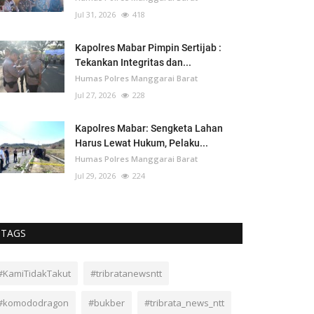
Jul 31, 2026
418
Kapolres Mabar Pimpin Sertijab :
Tekankan Integritas dan...
Humas Polres Manggarai Barat
Jul 27, 2026
228
Kapolres Mabar: Sengketa Lahan
Harus Lewat Hukum, Pelaku...
Humas Polres Manggarai Barat
Jul 29, 2026
224
TAGS
#KamiTidakTakut
#tribratanewsntt
#komododragon
#bukber
#tribrata_news_ntt