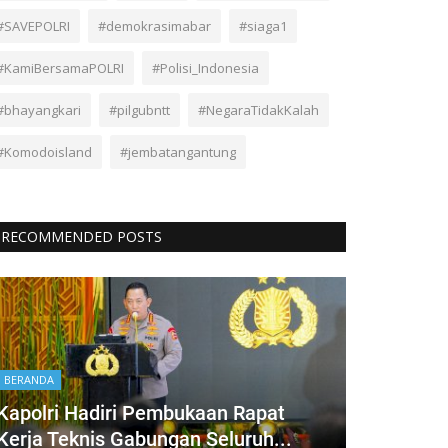
#SAVEPOLRI
#demokrasimabar
#siaga1
#KamiBersamaPOLRI
#Polisi_Indonesia
#bhayangkari
#pilgubntt
#NegaraTidakKalah
#Komodoisland
#jembatangantung
RECOMMENDED POSTS
BERANDA
Kapolri Hadiri Pembukaan Rapat
Kerja Teknis Gabungan Seluruh...