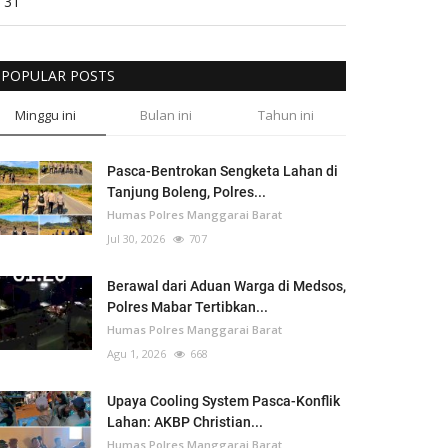
31
POPULAR POSTS
Minggu ini
Bulan ini
Tahun ini
Pasca-Bentrokan Sengketa Lahan di
Tanjung Boleng, Polres...
Humas Polres Manggarai Barat
Jul 30, 2026
707
Berawal dari Aduan Warga di Medsos,
Polres Mabar Tertibkan...
Humas Polres Manggarai Barat
Agu 1, 2026
668
Upaya Cooling System Pasca-Konflik
Lahan: AKBP Christian...
Humas Polres Manggarai Barat