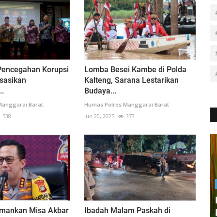
Pencegahan Korupsi
Lomba Besei Kambe di Polda
isasikan
Kalteng, Sarana Lestarikan
..
Budaya...
Manggarai Barat
Humas Polres Manggarai Barat
538
Jun 20, 2025
373
 Amankan Misa Akbar
Ibadah Malam Paskah di