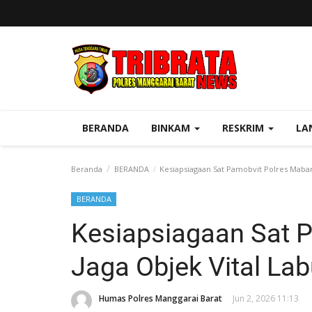
BERANDA
BINKAM
RESKRIM
LA
Beranda
BERANDA
Kesiapsiagaan Sat Pamobvit Polres Mabar 
BERANDA
Kesiapsiagaan Sat 
Jaga Objek Vital La
Humas Polres Manggarai Barat
Jun 2, 2026 11:13