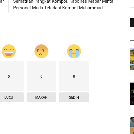
ar
Sematkan Pangkat Kompol, Kapolres Mabar Minta
..
Personel Muda Teladani Kompol Muhammad...
0
0
0
LUCU
MARAH
SEDIH