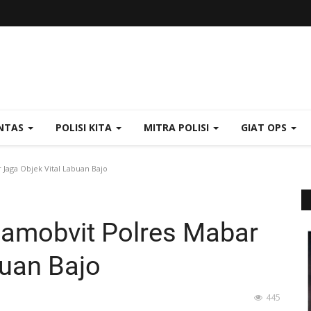
NTAS
POLISI KITA
MITRA POLISI
GIAT OPS
Jaga Objek Vital Labuan Bajo
Pamobvit Polres Mabar
buan Bajo
445