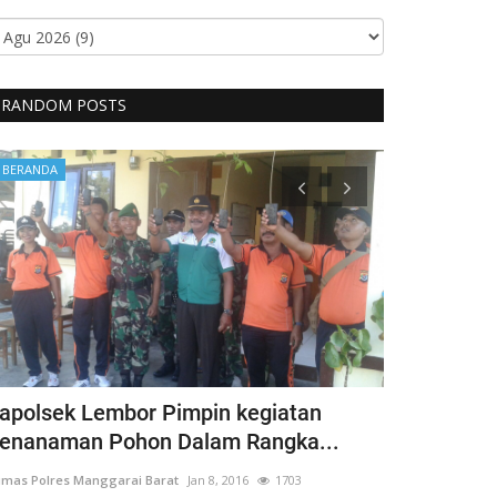
RANDOM POSTS
BERANDA
BERANDA
apolsek Lembor Pimpin kegiatan
Bentuk Kep
enanaman Pohon Dalam Rangka...
Penyandang 
mas Polres Manggarai Barat
Jan 8, 2016
1703
Humas Polres Man