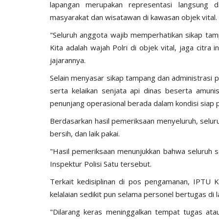
lapangan merupakan representasi langsung dar
masyarakat dan wisatawan di kawasan objek vital.
"Seluruh anggota wajib memperhatikan sikap tamp
Kita adalah wajah Polri di objek vital, jaga citr
jajarannya.
BERANDA
‎Selain menyasar sikap tampang dan administrasi p
serta kelaikan senjata api dinas beserta amunis
penunjang operasional berada dalam kondisi siap p
‎Berdasarkan hasil pemeriksaan menyeluruh, selur
bersih, dan laik pakai.
"Hasil pemeriksaan menunjukkan bahwa seluruh se
Inspektur Polisi Satu tersebut.
ngkatan Akpol
Surat Telegram Rotasi Pati Polri
‎Terkait kedisiplinan di pos pengamanan, IPTU 
si
Komjen Agus Andrianto...
kelalaian sedikit pun selama personel bertugas di 
‎"Dilarang keras meninggalkan tempat tugas at
u 25, 2021
1278
Humas Polres Manggarai Barat
Jun 26, 2023
10