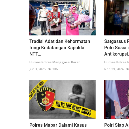
Tradisi Adat dan Kehormatan
Satgassus 
Iringi Kedatangan Kapolda
Polri Sosial
NTT...
Antikorupsi.
Humas Polres Manggarai Barat
Humas Polres 
Jun 3, 2025
386
Nop 29, 2024
Polres Mabar Dalami Kasus
Polri Siap