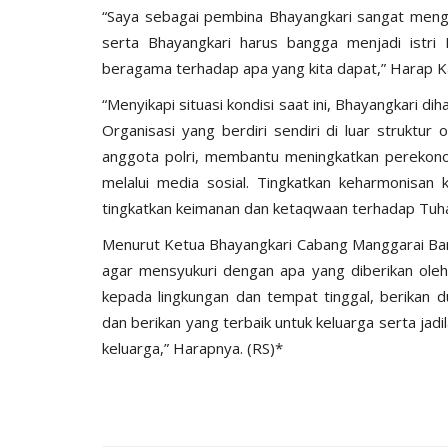
“Saya sebagai pembina Bhayangkari sangat meng
serta Bhayangkari harus bangga menjadi istri
beragama terhadap apa yang kita dapat,” Harap K
“Menyikapi situasi kondisi saat ini, Bhayangkari 
Organisasi yang berdiri sendiri di luar struktur o
BERANDA
anggota polri, membantu meningkatkan perekonom
melalui media sosial. Tingkatkan keharmonisan 
tingkatkan keimanan dan ketaqwaan terhadap Tuha
Menurut Ketua Bhayangkari Cabang Manggarai Ba
agar mensyukuri dengan apa yang diberikan ole
kepada lingkungan dan tempat tinggal, berikan
dan berikan yang terbaik untuk keluarga serta ja
keluarga,” Harapnya. (RS)*
ngkatan Akpol
Surat Telegram Rotasi Pati Polri
si
Komjen Agus Andrianto...
u 25, 2021
1278
Humas Polres Manggarai Barat
Jun 26, 2023
10