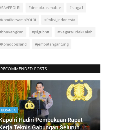
#SAVEPOLRI
#demokrasimabar
#siaga1
#KamiBersamaPOLRI
#Polisi_Indonesia
#bhayangkari
#pilgubntt
#NegaraTidakKalah
#Komodoisland
#jembatangantung
RECOMMENDED POSTS
BERANDA
Kapolri Hadiri Pembukaan Rapat
Kerja Teknis Gabungan Seluruh...