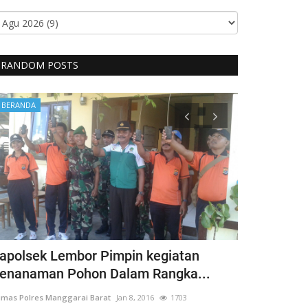
RANDOM POSTS
BERANDA
BERANDA
apolsek Lembor Pimpin kegiatan
Bentuk Kep
enanaman Pohon Dalam Rangka...
Penyandang 
mas Polres Manggarai Barat
Jan 8, 2016
1703
Humas Polres Man