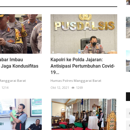
abar Imbau
Kapolri ke Polda Jajaran:
Jaga Kondusifitas
Antisipasi Pertumbuhan Covid-
19...
Manggarai Barat
Humas Polres Manggarai Barat
1214
Okt 12, 2021
1269