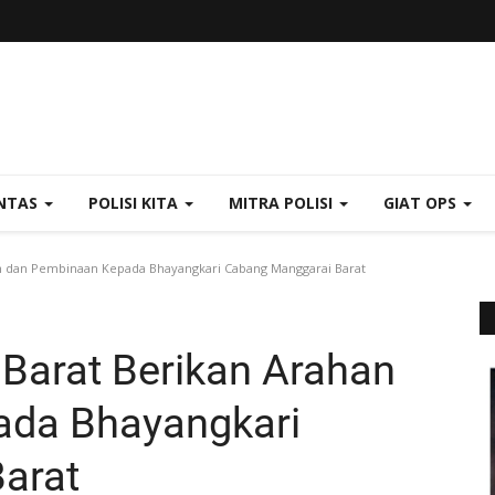
NTAS
POLISI KITA
MITRA POLISI
GIAT OPS
n dan Pembinaan Kepada Bhayangkari Cabang Manggarai Barat
Barat Berikan Arahan
ada Bhayangkari
arat