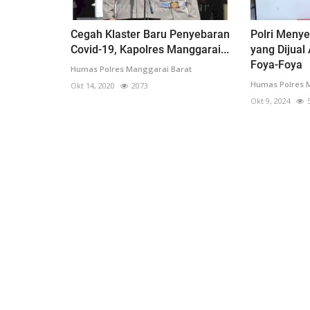
Cegah Klaster Baru Penyebaran
Polri Meny
Covid-19, Kapolres Manggarai...
yang Dijual
Foya-Foya
Humas Polres Manggarai Barat
Humas Polres 
Okt 14, 2020
2073
Okt 9, 2024