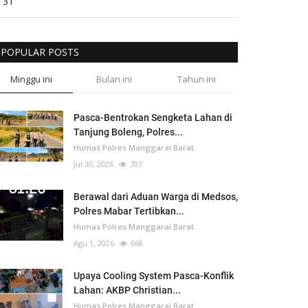
31
POPULAR POSTS
Minggu ini
Bulan ini
Tahun ini
Pasca-Bentrokan Sengketa Lahan di
Tanjung Boleng, Polres...
Humas Polres Manggarai Barat
Jul 30, 2026
707
Berawal dari Aduan Warga di Medsos,
Polres Mabar Tertibkan...
Humas Polres Manggarai Barat
Agu 1, 2026
668
Upaya Cooling System Pasca-Konflik
Lahan: AKBP Christian...
Humas Polres Manggarai Barat