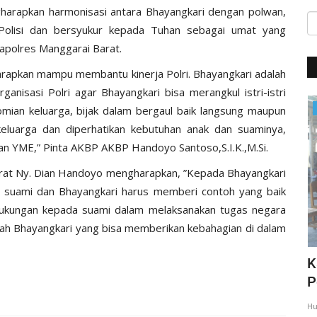
harapkan harmonisasi antara Bhayangkari dengan polwan,
 Polisi dan bersyukur kepada Tuhan sebagai umat yang
apolres Manggarai Barat.
diharapkan mampu membantu kinerja Polri. Bhayangkari adalah
rganisasi Polri agar Bhayangkari bisa merangkul istri-istri
Giat Ops
ian keluarga, bijak dalam bergaul baik langsung maupun
keluarga dan diperhatikan kebutuhan anak dan suaminya,
n YME,” Pinta AKBP AKBP Handoyo Santoso,S.I.K.,M.Si.
rat Ny. Dian Handoyo mengharapkan, ”Kepada Bhayangkari
h suami dan Bhayangkari harus memberi contoh yang baik
 dukungan kepada suami dalam melaksanakan tugas negara
dilah Bhayangkari yang bisa memberikan kebahagian di dalam
,
Giat Quick Wins Polri, Polres Mabar
K
sambagi warga pesisir
P
35
Humas Polres Manggarai Barat
Mar 10, 2018
2275
Hu