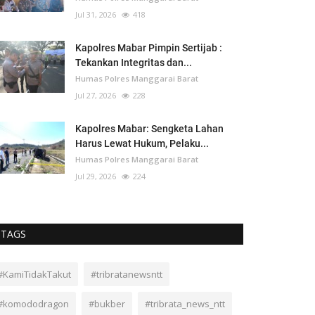
Jul 31, 2026
418
Kapolres Mabar Pimpin Sertijab :
Tekankan Integritas dan...
Humas Polres Manggarai Barat
Jul 27, 2026
228
Kapolres Mabar: Sengketa Lahan
Harus Lewat Hukum, Pelaku...
Humas Polres Manggarai Barat
Jul 29, 2026
224
TAGS
#KamiTidakTakut
#tribratanewsntt
#komododragon
#bukber
#tribrata_news_ntt