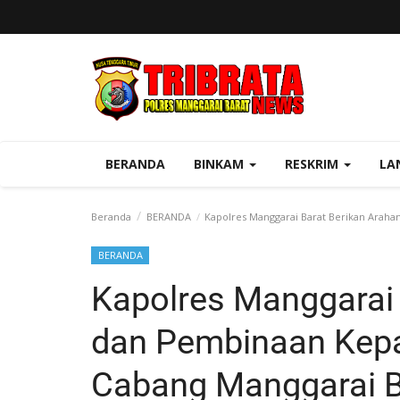
BERANDA
BINKAM
RESKRIM
LA
Beranda
BERANDA
Kapolres Manggarai Barat Berikan Araha
BERANDA
Kapolres Manggarai 
dan Pembinaan Kep
Cabang Manggarai B