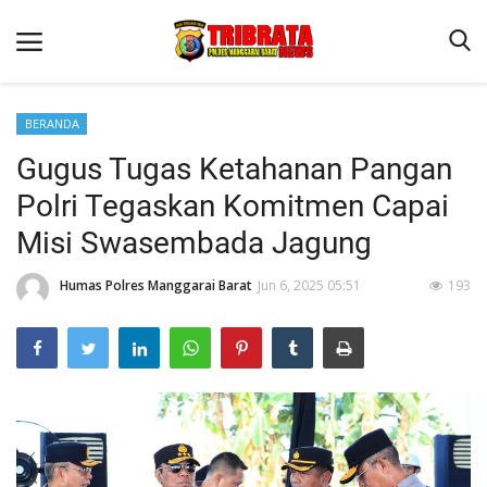
BERANDA
Gugus Tugas Ketahanan Pangan
Beranda
Polri Tegaskan Komitmen Capai
Binkam
Misi Swasembada Jagung
Terms & Conditions
Humas Polres Manggarai Barat
Jun 6, 2025 05:51
193
Reskrim
Lantas
Polisi Kita
Mitra Polisi
Giat Ops