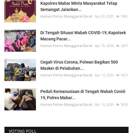
Kapolres Mabar Minta Masyarakat Tetap
Semangat Jalankan...
Humas Polres Manggarai Barat
Apr 23, 2020
7681
Di Tengah Situasi Wabah COVID-19, Kapolsek
Macang Pacar...
Humas Polres Manggarai Barat
Apr 19, 2020
5201
Cegah Virus Corona, Polwan Bagikan 500
Masker di Pelabuhan...
Humas Polres Manggarai Barat
Apr 17, 2020
5937
Peduli Kemanusiaan di Tengah Wabah Covid-
19, Polres Mabar...
Humas Polres Manggarai Barat
Apr 13, 2020
5959
VOTING POLL