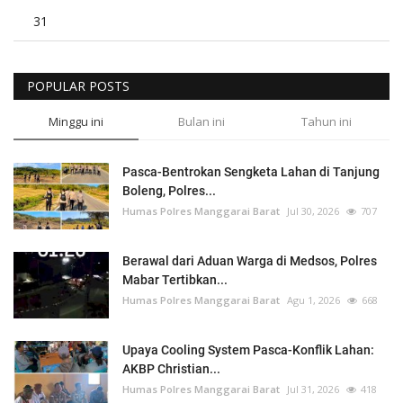
31
POPULAR POSTS
Minggu ini
Bulan ini
Tahun ini
Pasca-Bentrokan Sengketa Lahan di Tanjung
Boleng, Polres...
Humas Polres Manggarai Barat
Jul 30, 2026
707
Berawal dari Aduan Warga di Medsos, Polres
Mabar Tertibkan...
Humas Polres Manggarai Barat
Agu 1, 2026
668
Upaya Cooling System Pasca-Konflik Lahan:
AKBP Christian...
Humas Polres Manggarai Barat
Jul 31, 2026
418