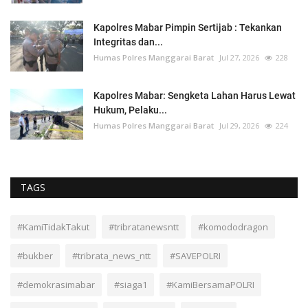
Kapolres Mabar Pimpin Sertijab : Tekankan
Integritas dan...
Humas Polres Manggarai Barat
Jul 27, 2026
228
Kapolres Mabar: Sengketa Lahan Harus Lewat
Hukum, Pelaku...
Humas Polres Manggarai Barat
Jul 29, 2026
224
TAGS
#KamiTidakTakut
#tribratanewsntt
#komododragon
#bukber
#tribrata_news_ntt
#SAVEPOLRI
#demokrasimabar
#siaga1
#KamiBersamaPOLRI