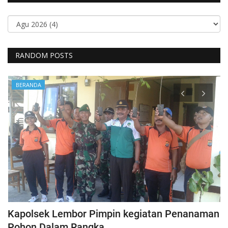
RANDOM POSTS
BERANDA
Kapolsek Lembor Pimpin kegiatan Penanaman
B
Pohon Dalam Rangka...
D