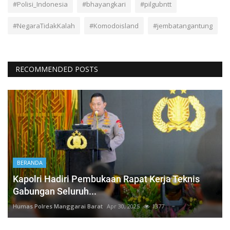
#Polisi_Indonesia
#bhayangkari
#pilgubntt
#NegaraTidakKalah
#Komodoisland
#jembatangantung
RECOMMENDED POSTS
BERANDA
Kapolri Hadiri Pembukaan Rapat Kerja Teknis
Gabungan Seluruh...
Humas Polres Manggarai Barat
Apr 30, 2025
1377