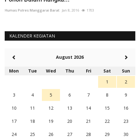
Humas Polres Manggarai Barat
Jan 8, 2016
1703
Hu
KALENDER KEGIATAN
August 2026
Mon
Tue
Wed
Thu
Fri
Sat
Sun
1
2
3
4
5
6
7
8
9
10
11
12
13
14
15
16
17
18
19
20
21
22
23
24
25
26
27
28
29
30