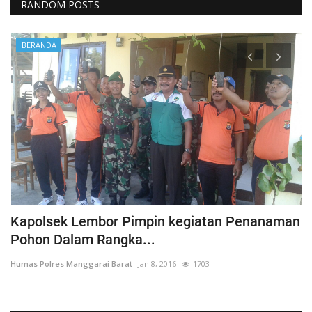
RANDOM POSTS
BERANDA
Kapolsek Lembor Pimpin kegiatan Penanaman
B
Pohon Dalam Rangka...
D
Humas Polres Manggarai Barat
Jan 8, 2016
1703
Hu