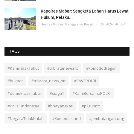
Kapolres Mabar: Sengketa Lahan Harus Lewat
Hukum, Pelaku...
Humas Polres Manggarai Barat
Jul 29, 2026
224
TAGS
#KamiTidakTakut
#tribratanewsntt
#komododragon
#bukber
#tribrata_news_ntt
#SAVEPOLRI
#demokrasimabar
#siaga1
#KamiBersamaPOLRI
#Polisi_Indonesia
#bhayangkari
#pilgubntt
#NegaraTidakKalah
#Komodoisland
#jembatangantung