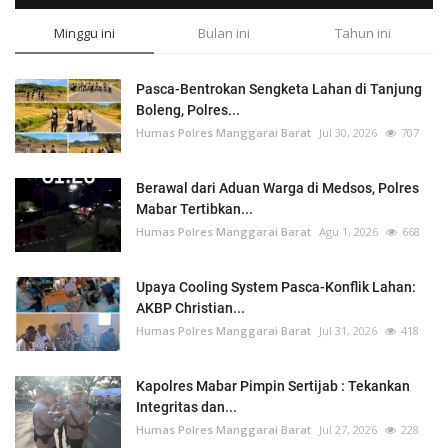
Minggu ini
Bulan ini
Tahun ini
Pasca-Bentrokan Sengketa Lahan di Tanjung
Boleng, Polres...
Humas Polres Manggarai Barat
Jul 30, 2026
707
Berawal dari Aduan Warga di Medsos, Polres
Mabar Tertibkan...
Humas Polres Manggarai Barat
Agu 1, 2026
668
Upaya Cooling System Pasca-Konflik Lahan:
AKBP Christian...
Humas Polres Manggarai Barat
Jul 31, 2026
418
Kapolres Mabar Pimpin Sertijab : Tekankan
Integritas dan...
Humas Polres Manggarai Barat
Jul 27, 2026
228