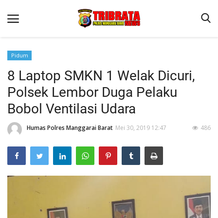
Pidum
8 Laptop SMKN 1 Welak Dicuri,
Beranda
Polsek Lembor Duga Pelaku
Binkam
Bobol Ventilasi Udara
Terms & Conditions
Humas Polres Manggarai Barat
Mei 30, 2019 12:47
486
Reskrim
Lantas
Polisi Kita
Mitra Polisi
Giat Ops