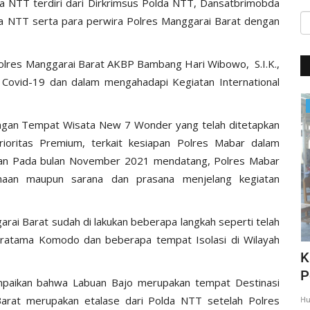
da NTT terdiri dari Dirkrimsus Polda NTT, Dansatbrimobda
da NTT serta para perwira Polres Manggarai Barat dengan
polres Manggarai Barat AKBP Bambang Hari Wibowo, S.I.K.,
Covid-19 dan dalam mengahadapi Kegiatan International
Giat Ops
engan Tempat Wisata New 7 Wonder yang telah ditetapkan
ioritas Premium, terkait kesiapan Polres Mabar dalam
kan Pada bulan November 2021 mendatang, Polres Mabar
aan maupun sarana dan prasana menjelang kegiatan
rai Barat sudah di lakukan beberapa langkah seperti telah
Pratama Komodo dan beberapa tempat Isolasi di Wilayah
,
Giat Quick Wins Polri, Polres Mabar
K
sambagi warga pesisir
P
mpaikan bahwa Labuan Bajo merupakan tempat Destinasi
arat merupakan etalase dari Polda NTT setelah Polres
35
Humas Polres Manggarai Barat
Mar 10, 2018
2275
Hu