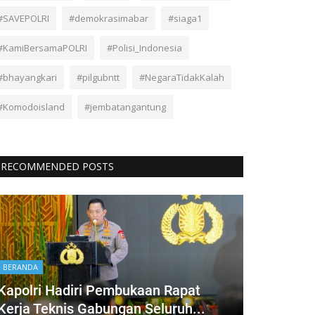
#SAVEPOLRI
#demokrasimabar
#siaga1
#KamiBersamaPOLRI
#Polisi_Indonesia
#bhayangkari
#pilgubntt
#NegaraTidakKalah
#Komodoisland
#jembatangantung
RECOMMENDED POSTS
BERANDA
Kapolri Hadiri Pembukaan Rapat
Kerja Teknis Gabungan Seluruh...