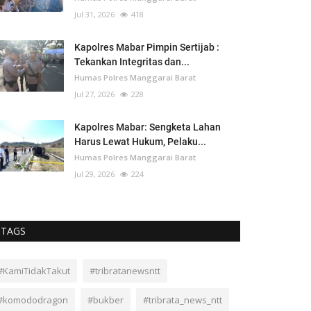
Jul 31, 2026
418
Kapolres Mabar Pimpin Sertijab :
Tekankan Integritas dan...
Humas Polres Manggarai Barat
Jul 27, 2026
228
Kapolres Mabar: Sengketa Lahan
Harus Lewat Hukum, Pelaku...
Humas Polres Manggarai Barat
Jul 29, 2026
224
TAGS
#KamiTidakTakut
#tribratanewsntt
#komododragon
#bukber
#tribrata_news_ntt