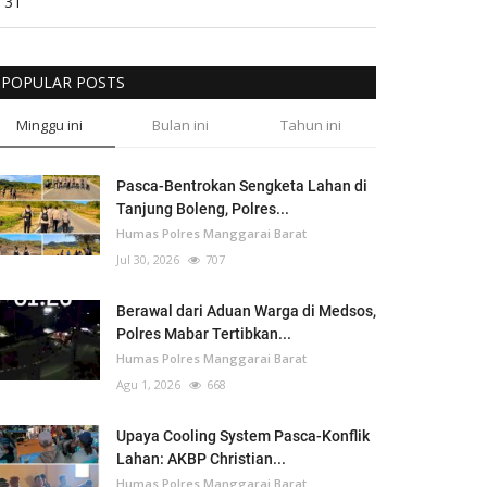
31
POPULAR POSTS
Minggu ini
Bulan ini
Tahun ini
Pasca-Bentrokan Sengketa Lahan di
Tanjung Boleng, Polres...
Humas Polres Manggarai Barat
Jul 30, 2026
707
Berawal dari Aduan Warga di Medsos,
Polres Mabar Tertibkan...
Humas Polres Manggarai Barat
Agu 1, 2026
668
Upaya Cooling System Pasca-Konflik
Lahan: AKBP Christian...
Humas Polres Manggarai Barat