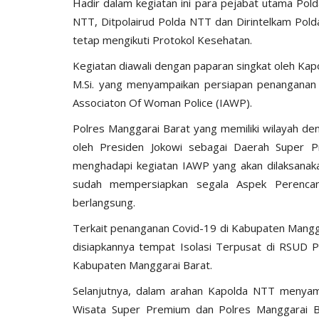
Hadir dalam kegiatan ini para pejabat utama Pol
NTT, Ditpolairud Polda NTT dan Dirintelkam Pol
tetap mengikuti Protokol Kesehatan.
Kegiatan diawali dengan paparan singkat oleh Ka
M.Si. yang menyampaikan persiapan penanganan 
Associaton Of Woman Police (IAWP).
BERANDA
Polres Manggarai Barat yang memiliki wilayah d
oleh Presiden Jokowi sebagai Daerah Super Pr
menghadapi kegiatan IAWP yang akan dilaksana
sudah mempersiapkan segala Aspek Perencan
berlangsung.
Terkait penanganan Covid-19 di Kabupaten Mangga
disiapkannya tempat Isolasi Terpusat di RSUD 
ngkatan Akpol
Surat Telegram Rotasi Pati Polri
Kabupaten Manggarai Barat.
si
Komjen Agus Andrianto...
Selanjutnya, dalam arahan Kapolda NTT menya
Wisata Super Premium dan Polres Manggarai B
u 25, 2021
1278
Humas Polres Manggarai Barat
Jun 26, 2023
10