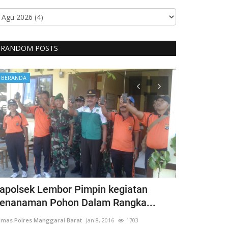
RANDOM POSTS
BERANDA
BERANDA
apolsek Lembor Pimpin kegiatan
Bentuk Kep
enanaman Pohon Dalam Rangka...
Penyandang 
mas Polres Manggarai Barat
Jan 8, 2016
1703
Humas Polres Man