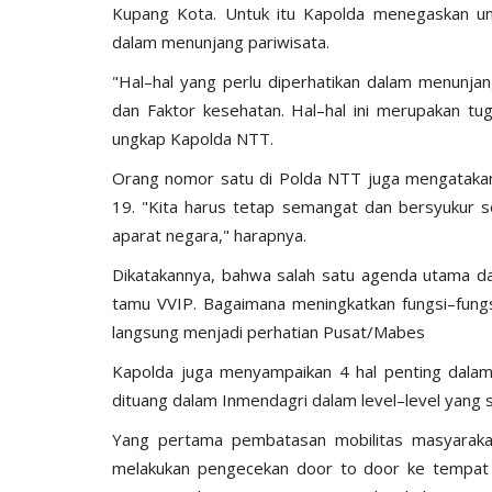
Kupang Kota. Untuk itu Kapolda menegaskan unt
dalam menunjang pariwisata.
"Hal–hal yang perlu diperhatikan dalam menunja
dan Faktor kesehatan. Hal–hal ini merupakan tug
ungkap Kapolda NTT.
Orang nomor satu di Polda NTT juga mengatakan
19. "Kita harus tetap semangat dan bersyukur s
aparat negara," harapnya.
Dikatakannya, bahwa salah satu agenda utama da
tamu VVIP. Bagaimana meningkatkan fungsi–fungsi
langsung menjadi perhatian Pusat/Mabes
Kapolda juga menyampaikan 4 hal penting dala
dituang dalam Inmendagri dalam level–level yang 
Yang pertama pembatasan mobilitas masyarakat, k
melakukan pengecekan door to door ke tempat