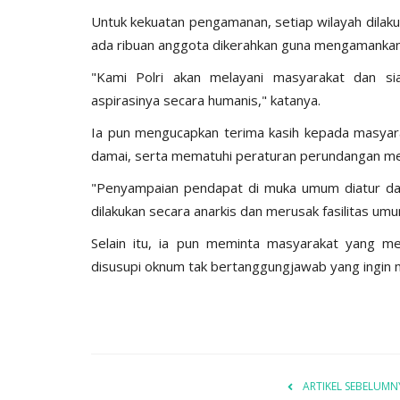
Untuk kekuatan pengamanan, setiap wilayah dilak
ada ribuan anggota dikerahkan guna mengamankan
"Kami Polri akan melayani masyarakat dan 
aspirasinya secara humanis," katanya.
Ia pun mengucapkan terima kasih kepada masyara
BERANDA
damai, serta mematuhi peraturan perundangan m
"Penyampaian pendapat di muka umum diatur dan
dilakukan secara anarkis dan merusak fasilitas umu
Selain itu, ia pun meminta masyarakat yang m
disusupi oknum tak bertanggungjawab yang ingin
ngkatan Akpol
Surat Telegram Rotasi Pati Polri
si
Komjen Agus Andrianto...
ARTIKEL SEBELUMN
u 25, 2021
1278
Humas Polres Manggarai Barat
Jun 26, 2023
10