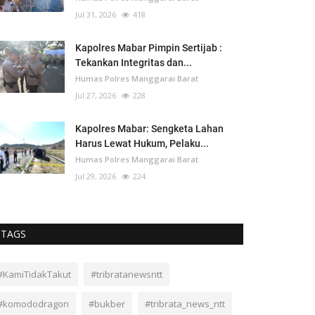
Jul 31, 2026
418
Kapolres Mabar Pimpin Sertijab :
Tekankan Integritas dan...
Humas Polres Manggarai Barat
Jul 27, 2026
228
Kapolres Mabar: Sengketa Lahan
Harus Lewat Hukum, Pelaku...
Humas Polres Manggarai Barat
Jul 29, 2026
224
TAGS
#KamiTidakTakut
#tribratanewsntt
#komododragon
#bukber
#tribrata_news_ntt