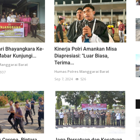
ari Bhayangkara Ke-
Kinerja Polri Amankan Misa
Mabar Kunjungi...
Diapresiasi: "Luar Biasa,
Terima...
Manggarai Barat
Humas Polres Manggarai Barat
937
Sep 7, 2024
526
 Corona, Bintara
Jaga Persatuan dan Kesatuan,