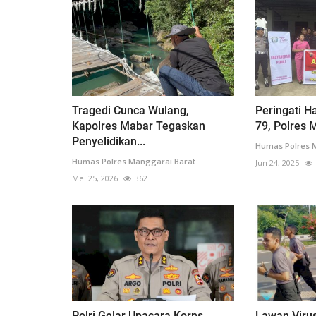
Tragedi Cunca Wulang,
Peringati H
Kapolres Mabar Tegaskan
79, Polres 
Penyelidikan...
Humas Polres 
Humas Polres Manggarai Barat
Jun 24, 2025
Mei 25, 2026
362
Polri Gelar Upacara Korps
Lawan Virus