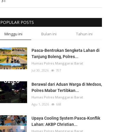
31
POPULAR POSTS
Minggu ini
Bulan ini
Tahun ini
Pasca-Bentrokan Sengketa Lahan di
Tanjung Boleng, Polres...
Humas Polres Manggarai Barat
Jul 30, 2026
707
Berawal dari Aduan Warga di Medsos,
Polres Mabar Tertibkan...
Humas Polres Manggarai Barat
Agu 1, 2026
668
Upaya Cooling System Pasca-Konflik
Lahan: AKBP Christian...
Humas Polres Manggarai Barat