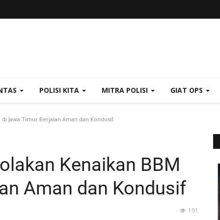
NTAS
POLISI KITA
MITRA POLISI
GIAT OPS
 di Jawa Timur Berjalan Aman dan Kondusif
nolakan Kenaikan BBM
lan Aman dan Kondusif
191