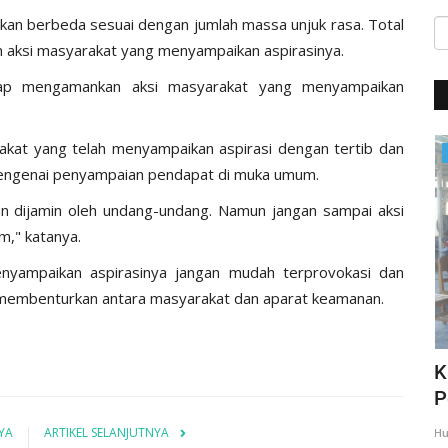
ukan berbeda sesuai dengan jumlah massa unjuk rasa. Total
 aksi masyarakat yang menyampaikan aspirasinya.
siap mengamankan aksi masyarakat yang menyampaikan
kat yang telah menyampaikan aspirasi dengan tertib dan
Giat Ops
engenai penyampaian pendapat di muka umum.
 dijamin oleh undang-undang. Namun jangan sampai aksi
m," katanya.
enyampaikan aspirasinya jangan mudah terprovokasi dan
 membenturkan antara masyarakat dan aparat keamanan.
,
Giat Quick Wins Polri, Polres Mabar
K
sambagi warga pesisir
P
YA
ARTIKEL SELANJUTNYA
35
Humas Polres Manggarai Barat
Mar 10, 2018
2275
Hu