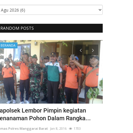
RANDOM POSTS
BERANDA
BERANDA
apolsek Lembor Pimpin kegiatan
Bentuk Kep
enanaman Pohon Dalam Rangka...
Penyandang 
mas Polres Manggarai Barat
Jan 8, 2016
1703
Humas Polres Man