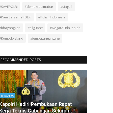
#SAVEPOLRI
#demokrasimabar
#siaga1
#KamiBersamaPOLRI
#Polisi_Indonesia
#bhayangkari
#pilgubntt
#NegaraTidakKalah
#Komodoisland
#jembatangantung
RECOMMENDED POSTS
BERANDA
Kapolri Hadiri Pembukaan Rapat
Kerja Teknis Gabungan Seluruh...